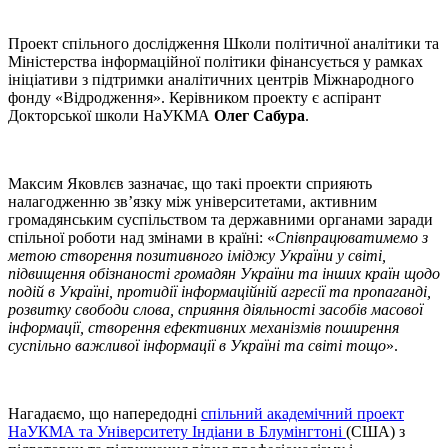
Проект спільного дослідження Школи політичної аналітики та
Міністерства інформаційної політики фінансується у рамках
ініціативи з підтримки аналітичних центрів Міжнародного
фонду «Відродження». Керівником проекту є аспірант
Докторської школи НаУКМА
Олег Сабура
.
Максим Яковлєв зазначає, що такі проекти сприяють
налагодженню зв’язку між університетами, активним
громадянським суспільством та державними органами заради
спільної роботи над змінами в країні: «
Співпрацюватимемо з
метою створення позитивного іміджу України у світі,
підвищення обізнаності громадян України та інших країн щодо
подій в Україні, протидії інформаційній агресії та пропаганді,
розвитку свободи слова, сприяння діяльності засобів масової
інформації, створення ефективних механізмів поширення
суспільно важливої інформації в Україні та світі тощо
».
Нагадаємо, що напередодні
спільний академічний проект
НаУКМА та Університету Індіани в Блумінгтоні
(США) з