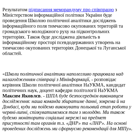
Результатом
підписання меморандуму про співпрацю
з
Міністерством інформаційної політики України буде
проведення Школою політичної аналітики досліджень
інформаційного поля тимчасово окупованих територій та
громадського молодіжного руху на підконтрольних
територіях. Також буде досліджена діяльність в
інформаційному просторі псевдодержавних утворень на
тимчасово окупованих територіях Донецької та Луганської
областей.
«
Школи політичної аналітики наполегливо працювала над
налагодженням співпраці з Мінінформації
, - розповідає
керівник Школи політичної аналітики НаУКМА, кандидат
політичних наук, доцент кафедри політології НаУКМА
Максим Яковлєв
. -
ШПА буде безпосереднім виконавцем
дослідження: наша команда збиратиме данні, зокрема й на
Донбасі, куди ми поїдемо виконувати польовий етап роботи у
червні-липні, спілкуватимемося там з молоддю. Ми також
будемо моніторити соціальні мережі на предмет
присутності там органів т.з. «ДНР» та «ЛНР». На основі
проведених досліджень ми сформуємо рекомендації для МІПу».