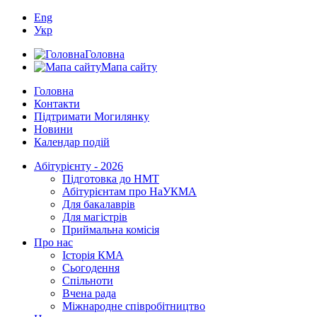
Eng
Укр
Головна
Мапа сайту
Головна
Контакти
Підтримати Могилянку
Новини
Календар подій
Абітурієнту - 2026
Підготовка до НМТ
Абітурієнтам про НаУКМА
Для бакалаврів
Для магістрів
Приймальна комісія
Про нас
Історія КМА
Сьогодення
Спільноти
Вчена рада
Міжнародне співробітництво