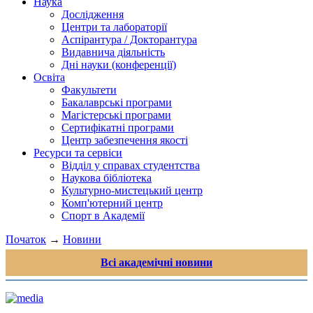
Наука
Дослідження
Центри та лабораторії
Аспірантура / Докторантура
Видавнича діяльність
Дні науки (конференції)
Освіта
Факультети
Бакалаврські програми
Магістерські програми
Сертифікатні програми
Центр забезпечення якості
Ресурси та сервіси
Відділ у справах студентства
Наукова бібліотека
Культурно-мистецький центр
Комп'ютерний центр
Спорт в Академії
Початок
→
Новини
Всі академічні новини