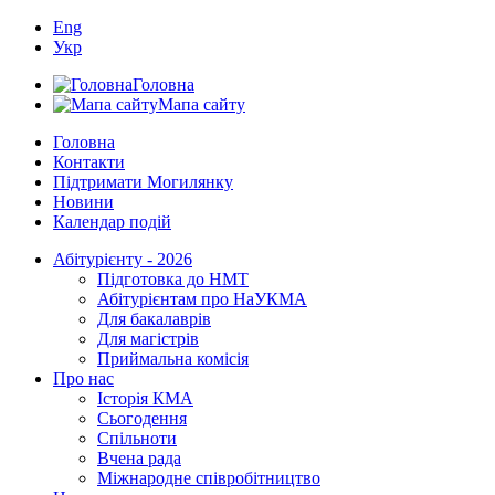
Eng
Укр
Головна
Мапа сайту
Головна
Контакти
Підтримати Могилянку
Новини
Календар подій
Абітурієнту - 2026
Підготовка до НМТ
Абітурієнтам про НаУКМА
Для бакалаврів
Для магістрів
Приймальна комісія
Про нас
Історія КМА
Сьогодення
Спільноти
Вчена рада
Міжнародне співробітництво