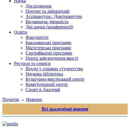
Наука
Дослідження
Центри та лабораторії
Аспірантура / Докторантура
Видавнича діяльність
Дні науки (конференції)
Освіта
Факультети
Бакалаврські програми
Магістерські програми
Сертифікатні програми
Центр забезпечення якості
Ресурси та сервіси
Відділ у справах студентства
Наукова бібліотека
Культурно-мистецький центр
Комп'ютерний центр
Спорт в Академії
Початок
→
Новини
Всі академічні новини