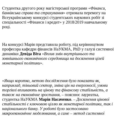
Студентка другого року магістерської програми «
Фінанси,
банківська справа та страхування
» отримала перемогу на
Всеукраїнському конкурсі студентських наукових робіт зі
спеціальності «Фінанси і кредит» у 2018/2019 навчальному
році.
На конкурсі Марія представила роботу, під керівництвом
професора кафедри фінансів НаУКМА, PhD у галузі системної
динаміки
Девіда Віта
«
Вплив змін внутрішнього та
зовнішнього економічного середовища на досягнення цілей
монетарної політики
».
«
Якщо коротко, метою дослідження було показати як,
наприклад, тіньовий сектор, зміна цін на енергоносії, умови
торгівлі впливають на цінову та фінансову стабільність, а
також на економічне зростання
, – пояснює лауреатка,
студентка НаУКМА
Марія Насаченко
. –
Досягнення цінової
стабільності є ключовою ціллю як монетарної політики, так і
національного банку. У роботі було застосовано
макроекономічне моделювання, а саме – метод системної