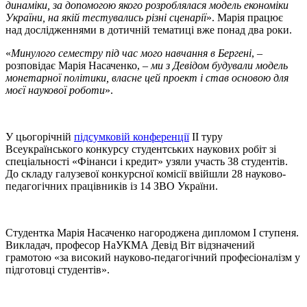
динаміки, за допомогою якого розроблялася модель економіки
України, на якій тестувались різні сценарії
». Марія працює
над дослідженнями в дотичній тематиці вже понад два роки.
«
Минулого семестру під час мого навчання в Бергені
, –
розповідає Марія Насаченко, –
ми з Девідом будували модель
монетарної політики, власне цей проект і став основою для
моєї наукової роботи
».
У цьогорічній
підсумковій конференції
ІІ туру
Всеукраїнського конкурсу студентських наукових робіт зі
спеціальності «Фінанси і кредит» узяли участь 38 студентів.
До складу галузевої конкурсної комісії ввійшли 28 науково-
педагогічних працівників із 14 ЗВО України.
Студентка Марія Насаченко нагороджена дипломом І ступеня.
Викладач, професор НаУКМА Девід Віт відзначений
грамотою «за високий науково-педагогічний професіоналізм у
підготовці студентів».