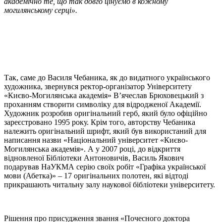
академічно те, що так довго цінуємо в кожному
могилянському серці».
Так, саме до Василя Чебаника, як до видатного українського
художника, звернувся ректор-організатор Університету
«Києво-Могилянська академія» В’ячеслав Брюховецький з
проханням створити символіку для відродженої Академії.
Художник розробив оригінальний герб, який було офіційно
зареєстровано 1995 року. Крім того, авторству Чебаника
належить оригінальний шрифт, який був використаний для
написання назви «Національний університет «Києво-
Могилянська академія». А у 2007 році, до відкриття
відновленої Бібліотеки Антоновичів, Василь Якович
подарував НаУКМА серію своїх робіт «Графіка української
мови (Абетка)» – 17 оригінальних полотен, які відтоді
прикрашають читальну залу наукової бібліотеки університету.
Рішення про присудження звання «Почесного доктора