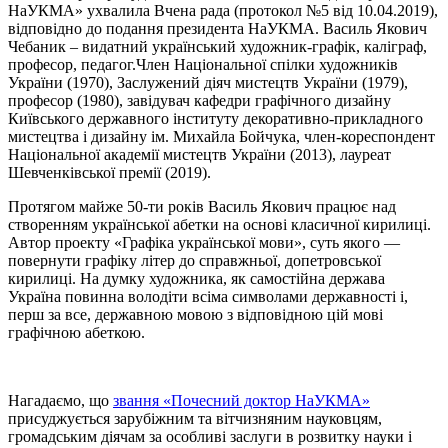
НаУКМА» ухвалила Вчена рада (протокол №5 від 10.04.2019),
відповідно до подання президента НаУКМА. Василь Якович
Чебаник – видатний український художник-графік, каліграф,
професор, педагог.Член Національної спілки художників
України (1970), Заслужений діяч мистецтв України (1979),
професор (1980), завідувач кафедри графічного дизайну
Київського державного інституту декоративно-прикладного
мистецтва і дизайну ім. Михайла Бойчука, член-кореспондент
Національної академії мистецтв України (2013), лауреат
Шевченківської премії (2019).
Протягом майже 50-ти років Василь Якович працює над
створенням української абетки на основі класичної кирилиці.
Автор проекту «Графіка української мови», суть якого —
повернути графіку літер до справжньої, допетровської
кирилиці. На думку художника, як самостійна держава
Україна повинна володіти всіма символами державності і,
перш за все, державною мовою з відповідною цій мові
графічною абеткою.
Нагадаємо, що
звання «Почесний доктор НаУКМА»
присуджується зарубіжним та вітчизняним науковцям,
громадським діячам за особливі заслуги в розвитку науки і