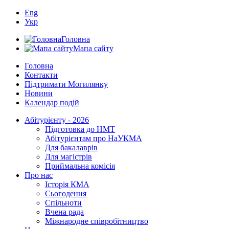
Eng
Укр
Головна
Мапа сайту
Головна
Контакти
Підтримати Могилянку
Новини
Календар подій
Абітурієнту - 2026
Підготовка до НМТ
Абітурієнтам про НаУКМА
Для бакалаврів
Для магістрів
Приймальна комісія
Про нас
Історія КМА
Сьогодення
Спільноти
Вчена рада
Міжнародне співробітництво