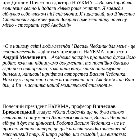
про Диплом Почесного доктора НаУКМА. –
Ви мені зробили
величезне свято й додали кілька років життя. Я завжди
відчував себе членом цієї спільноти. Я щасливий, що В’ячеслав
Степанович Брюховецький довірив саме мені таку почесну
місію - створити герб Академії
».
«
Є в нашому світі люди-легенди і Василь Чебаник для мене - це
людина-легенда
, – ділиться президент НаУКМА, професор
Андрій Мелешевич
. -
Академія наскрізь пронизана духом його
робіт: коли ми підписуємо документи, то постійно бачимо
герб його авторства, коли наші випускники отримують
дипломи, написані шрифтом авторства Василя Чебаника.
Нам дуже приємно і почесно заявляти, що: Академія - це Ваш
дім, а Ви - частинка нашої могилянської спільноти
».
Почесний президент НаУКМА, професор
В’ячеслав
Брюховецький
згадує: «
Коли Академія ще не була такою
величною і потужною Академією як зараз, Василь Чебаник
відчув її дух та цінності. Робота Василя Чебаника - це не
просто чотири літери, це цілісно-світоглядно завершений
мистецький твір. Я щиро радію, що сьогодні, ми визнаємо