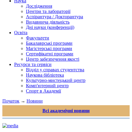
Наука
Дослідження
Центри та лабораторії
Аспірантура / Докторантура
Видавнича діяльність
Дні науки (конференції)
Освіта
Факультети
Бакалаврські програми
Магістерські програми
Сертифікатні програми
Центр забезпечення якості
Ресурси та сервіси
Відділ у справах студентства
Наукова бібліотека
Культурно-мистецький центр
Комп'ютерний центр
Спорт в Академії
Початок
→
Новини
Всі академічні новини