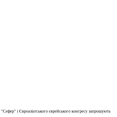
 "Сефер" і Євроазіатського єврейського конгресу запрошують