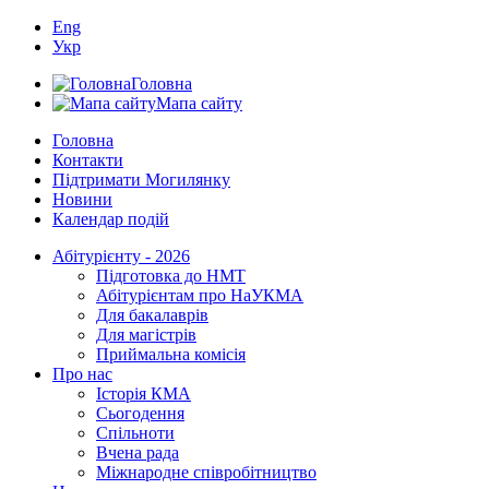
Eng
Укр
Головна
Мапа сайту
Головна
Контакти
Підтримати Могилянку
Новини
Календар подій
Абітурієнту - 2026
Підготовка до НМТ
Абітурієнтам про НаУКМА
Для бакалаврів
Для магістрів
Приймальна комісія
Про нас
Історія КМА
Сьогодення
Спільноти
Вчена рада
Міжнародне співробітництво