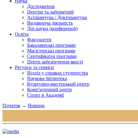
Наука
Дослідження
Центри та лабораторії
Аспірантура / Докторантура
Видавнича діяльність
Дні науки (конференції)
Освіта
Факультети
Бакалаврські програми
Магістерські програми
Сертифікатні програми
Центр забезпечення якості
Ресурси та сервіси
Відділ у справах студентства
Наукова бібліотека
Культурно-мистецький центр
Комп'ютерний центр
Спорт в Академії
Початок
→
Новини