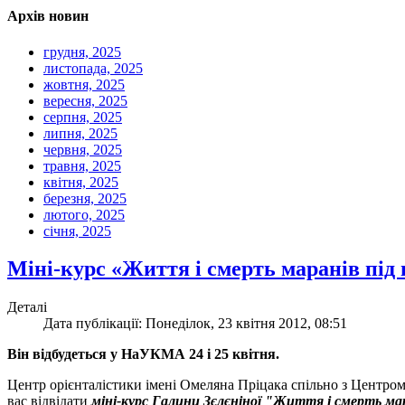
Архів новин
грудня, 2025
листопада, 2025
жовтня, 2025
вересня, 2025
серпня, 2025
липня, 2025
червня, 2025
травня, 2025
квітня, 2025
березня, 2025
лютого, 2025
січня, 2025
Міні-курс «Життя і смерть маранів під 
Деталі
Дата публікації: Понеділок, 23 квітня 2012, 08:51
Він відбудеться у НаУКМА 24 і 25 квітня.
Центр орієнталістики імені Омеляна Пріцака спільно з Центро
вас відвідати
міні-курс Галини Зєлєніної "Життя і смерть мара