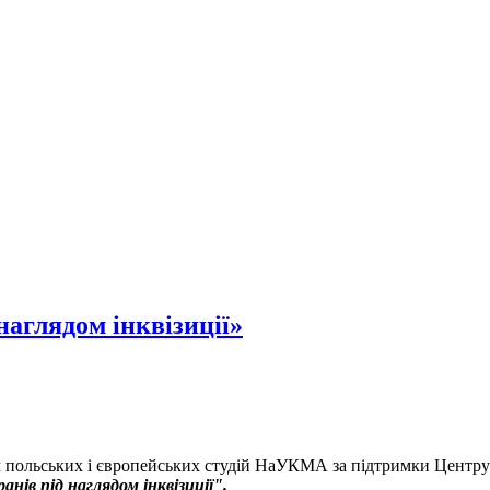
наглядом інквізиції»
м польських і європейських студій НаУКМА за підтримки Центру
нів під наглядом інквізиції".