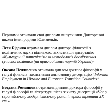
Першими отримали свої дипломи випускники Докторської
школи імені родини Юхименків.
Леся Бідочко
отримала диплом доктора філософії з
політичних наук з відзнакою, захистивши дисертацію
«
Культурний матеріалізм як методологія дослідження
сучасної політики (на прикладі лівих партій України
)».
Оксана Неживенко
отримала диплом доктора філософії у
галузі фінансів, захистивши англомовну дисертацію “
Informal
Employment in Ukraine and European Transition Countries“
.
Богдана Романцова
отримала диплом доктора філософії у
галузі філософії та літератури після захисту дисертації «
Час у
європейському модерністському романі першої третини ХХ
ст.»
.