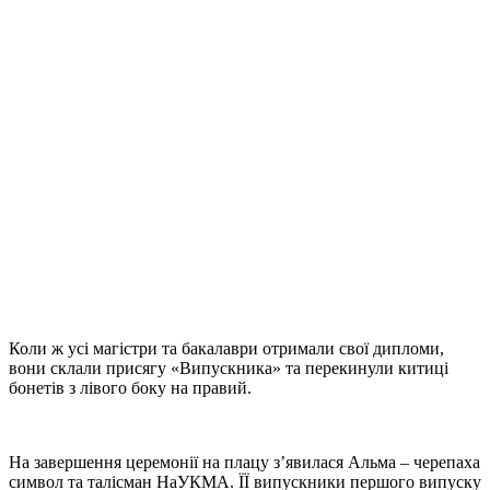
Коли ж усі магістри та бакалаври отримали свої дипломи,
вони склали присягу «Випускника» та перекинули китиці
бонетів з лівого боку на правий.
На завершення церемонії на плацу з’явилася Альма – черепаха
символ та талісман НаУКМА. ЇЇ випускники першого випуску