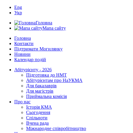
Eng
Укр
Головна
Мапа сайту
Головна
Контакти
Підтримати Могилянку
Новини
Календар подій
Абітурієнту - 2026
Підготовка до НМТ
Абітурієнтам про НаУКМА
Для бакалаврів
Для магістрів
Приймальна комісія
Про нас
Історія КМА
Сьогодення
Спільноти
Вчена рада
Міжнародне співробітництво