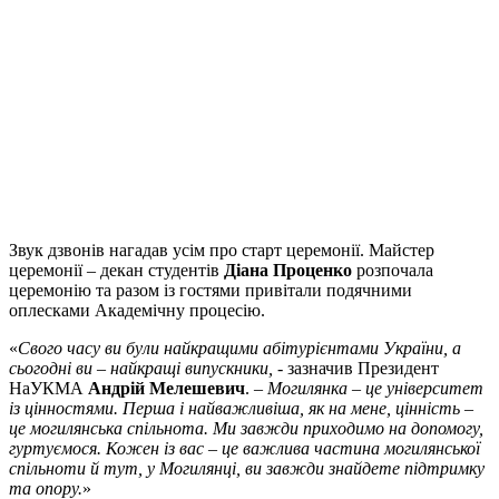
Звук дзвонів нагадав усім про старт церемонії. Майстер
церемонії – декан студентів
Діана Проценко
розпочала
церемонію та разом із гостями привітали подячними
оплесками Академічну процесію.
«
Свого часу ви були найкращими абітурієнтами України, а
сьогодні ви – найкращі випускники,
- зазначив Президент
НаУКМА
Андрій Мелешевич
. –
Могилянка – це університет
із цінностями. Перша і найважливіша, як на мене, цінність –
це могилянська спільнота. Ми завжди приходимо на допомогу,
гуртуємося. Кожен із вас – це важлива частина могилянської
спільноти й тут, у Могилянці, ви завжди знайдете підтримку
та опору.
»