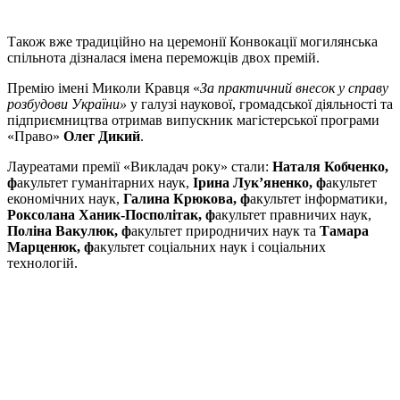
Також вже традиційно на церемонії Конвокації могилянська
спільнота дізналася імена переможців двох премій.
Премію імені Миколи Кравця «
За практичний внесок у справу
розбудови України»
у галузі наукової, громадської діяльності та
підприємництва отримав випускник магістерської програми
«Право»
Олег Дикий
.
Лауреатами премії «Викладач року» стали:
Наталя Кобченко,
ф
акультет гуманітарних наук,
Ірина Лук’яненко, ф
акультет
економічних наук,
Галина Крюкова, ф
акультет інформатики,
Роксолана Ханик-Посполітак, ф
акультет правничих наук,
Поліна Вакулюк, ф
акультет природничих наук та
Тамара
Марценюк, ф
акультет соціальних наук і соціальних
технологій.