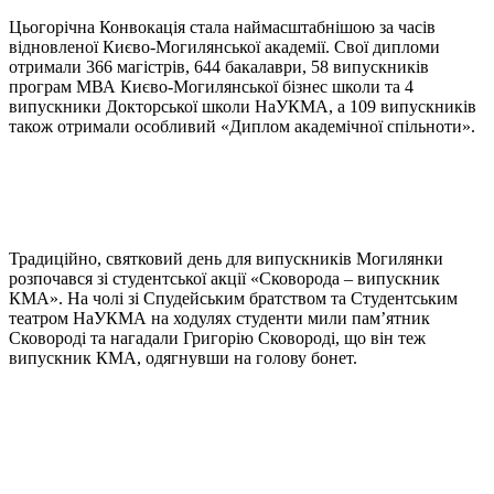
Цьогорічна Конвокація стала наймасштабнішою за часів
відновленої Києво-Могилянської академії. Свої дипломи
отримали 366 магістрів, 644 бакалаври, 58 випускників
програм МВА Києво-Могилянської бізнес школи та 4
випускники Докторської школи НаУКМА, а 109 випускників
також отримали особливий «Диплом академічної спільноти».
Традиційно, святковий день для випускників Могилянки
розпочався зі студентської акції «Сковорода – випускник
КМА». На чолі зі Спудейським братством та Студентським
театром НаУКМА на ходулях студенти мили пам’ятник
Сковороді та нагадали Григорію Сковороді, що він теж
випускник КМА, одягнувши на голову бонет.