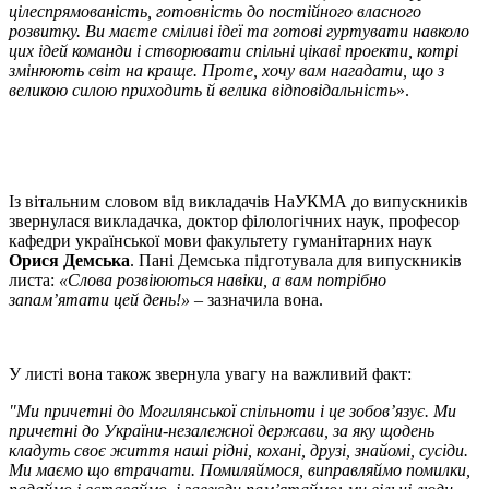
цілеспрямованість, готовність до постійного власного
розвитку. Ви маєте сміливі ідеї та готові гуртувати навколо
цих ідей команди і створювати спільні цікаві проекти, котрі
змінюють світ на краще. Проте, хочу вам нагадати, що з
великою силою приходить й велика відповідальність
».
Із вітальним словом від викладачів НаУКМА до випускників
звернулася викладачка, доктор філологічних наук, професор
кафедри української мови факультету гуманітарних наук
Орися Демська
. Пані Демська підготувала для випускників
листа:
«Слова розвіюються навіки, а вам потрібно
запам’ятати цей день!»
– зазначила вона.
У листі вона також звернула увагу на важливий факт:
"Ми причетні до Могилянської спільноти і це зобов’язує. Ми
причетні до України-незалежної держави, за яку щодень
кладуть своє життя наші рідні, кохані, друзі, знайомі, сусіди.
Ми маємо що втрачати. Помиляймося, виправляймо помилки,