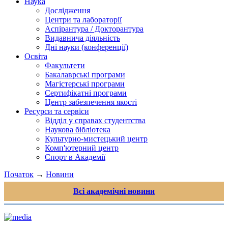
Наука
Дослідження
Центри та лабораторії
Аспірантура / Докторантура
Видавнича діяльність
Дні науки (конференції)
Освіта
Факультети
Бакалаврські програми
Магістерські програми
Сертифікатні програми
Центр забезпечення якості
Ресурси та сервіси
Відділ у справах студентства
Наукова бібліотека
Культурно-мистецький центр
Комп'ютерний центр
Спорт в Академії
Початок
→
Новини
Всі академічні новини