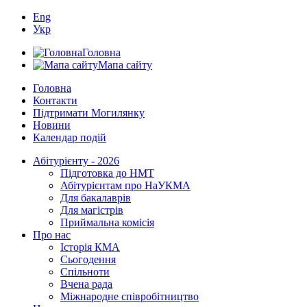
Eng
Укр
Головна
Мапа сайту
Головна
Контакти
Підтримати Могилянку
Новини
Календар подій
Абітурієнту - 2026
Підготовка до НМТ
Абітурієнтам про НаУКМА
Для бакалаврів
Для магістрів
Приймальна комісія
Про нас
Історія КМА
Сьогодення
Спільноти
Вчена рада
Міжнародне співробітництво