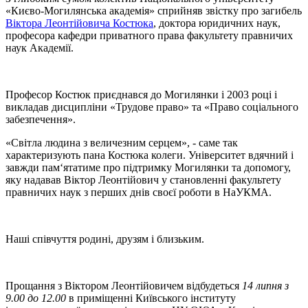
«Києво-Могилянська академія» сприйняв звістку про загибель
Віктора Леонтійовича Костюка
, доктора юридичних наук,
професора кафедри приватного права факультету правничих
наук Академії.
Професор Костюк приєднався до Могилянки і 2003 році і
викладав дисципліни «Трудове право» та «Право соціального
забезпечення».
«Світла людина з величезним серцем», - саме так
характеризують пана Костюка колеги. Університет вдячний і
завжди пам‘ятатиме про підтримку Могилянки та допомогу,
яку надавав Віктор Леонтійович у становленні факультету
правничих наук з перших днів своєї роботи в НаУКМА.
Наші співчуття родині, друзям і близьким.
Прощання з Віктором Леонтійовичем відбудеться
14 липня з
9.00 до 12.00
в приміщенні Київського інституту