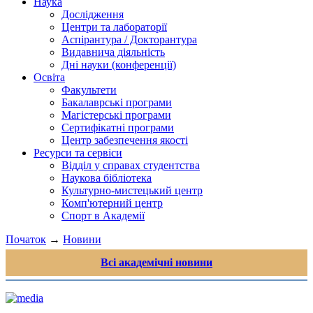
Наука
Дослідження
Центри та лабораторії
Аспірантура / Докторантура
Видавнича діяльність
Дні науки (конференції)
Освіта
Факультети
Бакалаврські програми
Магістерські програми
Сертифікатні програми
Центр забезпечення якості
Ресурси та сервіси
Відділ у справах студентства
Наукова бібліотека
Культурно-мистецький центр
Комп'ютерний центр
Спорт в Академії
Початок
→
Новини
Всі академічні новини