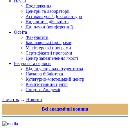
Наука
Дослідження
Центри та лабораторії
Аспірантура / Докторантура
Видавнича діяльність
Дні науки (конференції)
Освіта
Факультети
Бакалаврські програми
Магістерські програми
Сертифікатні програми
Центр забезпечення якості
Ресурси та сервіси
Відділ у справах студентства
Наукова бібліотека
Культурно-мистецький центр
Комп'ютерний центр
Спорт в Академії
Початок
→
Новини
Всі академічні новини