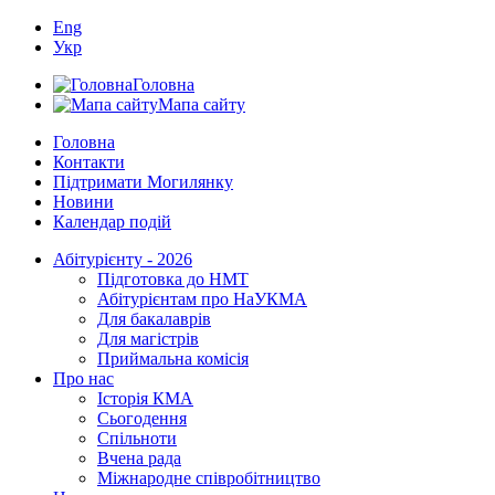
Eng
Укр
Головна
Мапа сайту
Головна
Контакти
Підтримати Могилянку
Новини
Календар подій
Абітурієнту - 2026
Підготовка до НМТ
Абітурієнтам про НаУКМА
Для бакалаврів
Для магістрів
Приймальна комісія
Про нас
Історія КМА
Сьогодення
Спільноти
Вчена рада
Міжнародне співробітництво