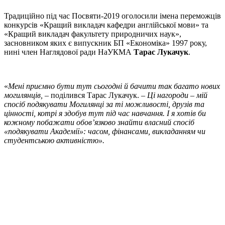
Традиційно під час Посвяти-2019 оголосили імена переможців
конкурсів «Кращий викладач кафедри англійської мови» та
«Кращий викладач факультету природничих наук»,
засновником яких є випускник БП «Економіка» 1997 року,
нині член Наглядової ради НаУКМА
Тарас Лукачук
.
«
Мені приємно бути тут сьогодні й бачити так багато нових
могилянців,
– поділився Тарас Лукачук. –
Ці нагороди – мій
спосіб подякувати Могилянці за ті можливості, друзів та
цінності, котрі я здобув тут під час навчання. І я хотів би
кожному побажати обов’язково знайти власний спосіб
«подякувати Академії»: часом, фінансами, викладанням чи
студентською активністю».