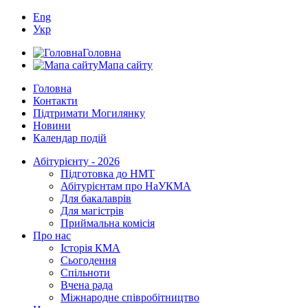
Eng
Укр
Головна
Мапа сайту
Головна
Контакти
Підтримати Могилянку
Новини
Календар подій
Абітурієнту - 2026
Підготовка до НМТ
Абітурієнтам про НаУКМА
Для бакалаврів
Для магістрів
Приймальна комісія
Про нас
Історія КМА
Сьогодення
Спільноти
Вчена рада
Міжнародне співробітництво