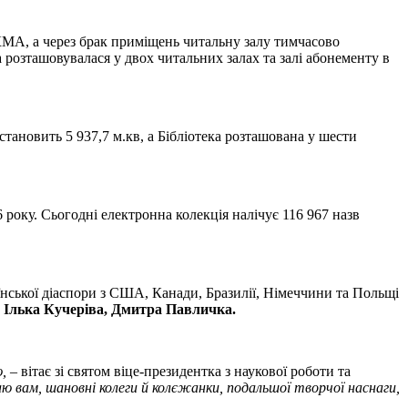
УКМА, а через брак приміщень читальну залу тимчасово
 розташовувалася у двох читальних залах та залі абонементу в
становить 5 937,7 м.кв, а Бібліотека розташована у шести
 року. Сьогодні електронна колекція налічує 116 967 назв
їнської діаспори з США, Канади, Бразилії, Німеччини та Польщі
 Ілька Кучеріва, Дмитра Павличка.
,
– вітає зі святом віце-президентка з наукової роботи та
ю вам, шановні колеги й колєжанки, подальшої творчої наснаги,