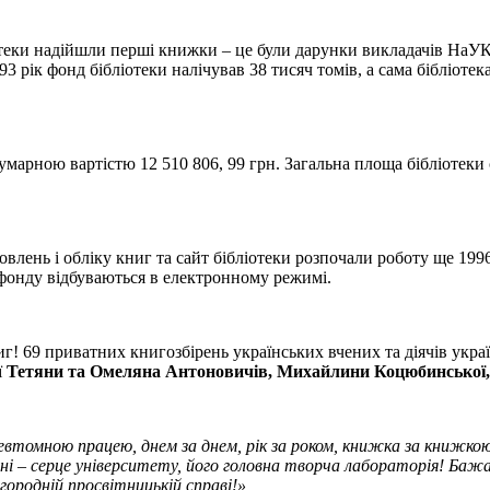
ліотеки надійшли перші книжки – це були дарунки викладачів На
рік фонд бібліотеки налічував 38 тисяч томів, а сама бібліотека
умарною вартістю 12 510 806, 99 грн. Загальна площа бібліотеки 
влень і обліку книг та сайт бібліотеки розпочали роботу ще 1996
 фонду відбуваються в електронному режимі.
г! 69 приватних книгозбірень українських вчених та діячів укра
ї
Тетяни та Омеляна Антоновичів, Михайлини Коцюбинської,
евтомною працею, днем за днем, рік за роком, книжка за книжкою
ні – серце університету, його головна творча лабораторія! Бажа
лагородній просвітницькій справі!»