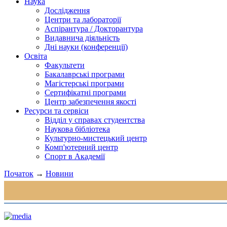
Наука
Дослідження
Центри та лабораторії
Аспірантура / Докторантура
Видавнича діяльність
Дні науки (конференції)
Освіта
Факультети
Бакалаврські програми
Магістерські програми
Сертифікатні програми
Центр забезпечення якості
Ресурси та сервіси
Відділ у справах студентства
Наукова бібліотека
Культурно-мистецький центр
Комп'ютерний центр
Спорт в Академії
Початок
→
Новини