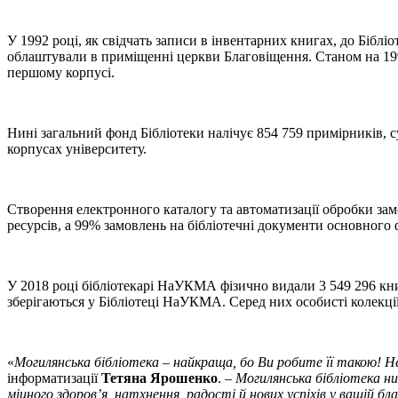
У 1992 році, як свідчать записи в інвентарних книгах, до Біб
облаштували в приміщенні церкви Благовіщення. Станом на 1993 
першому корпусі.
Нині загальний фонд Бібліотеки налічує 854 759 примірників, с
корпусах університету.
Створення електронного каталогу та автоматизації обробки замо
ресурсів, а 99% замовлень на бібліотечні документи основного
У 2018 році бібліотекарі НаУКМА фізично видали 3 549 296 кни
зберігаються у Бібліотеці НаУКМА. Серед них особисті колекці
«
Могилянська бібліотека – найкраща, бо Ви робите її такою! Н
інформатизації
Тетяна Ярошенко
. –
Могилянська бібліотека ни
міцного здоров’я, натхнення, радості й нових успіхів у вашій б