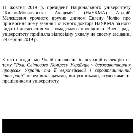
11 жовтня 2019 р. президент Національного університету
"Києво-Могилянська Академія" (НаУКМА) Андрій
Мелешевич урочисто вручив диплом Евгену Чолію про
присвоєння йому звання Почесного доктора НаУКМА за його
видатні досягнення як громадського провідника. Вчена рада
університету прийняла відповідну ухвалу на своєму засіданні
29 серпня 2019 р.
З цієї нагоди пан Чолій виголосив інавгураційну лекцію на
тему "
Роль Світового Конґресу Українців у державотворчих
процесах України та її європейській і євроатлантичній
інтеграції
" перед викладачами, випускниками, студентами та
працівниками університету.