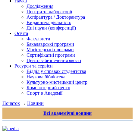
Наука
Дослідження
Центри та лабораторії
Аспірантура / Докторантура
Видавнича діяльність
Дні науки (конференції)
Освіта
Факультети
Бакалаврські програми
Магістерські програми
Сертифікатні програми
Центр забезпечення якості
Ресурси та сервіси
Відділ у справах студентства
Наукова бібліотека
Культурно-мистецький центр
Комп'ютерний центр
Спорт в Академії
Початок
→
Новини
Всі академічні новини