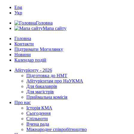
Eng
Укр
Головна
Мапа сайту
Головна
Контакти
Підтримати Могилянку
Новини
Календар подій
Абітурієнту - 2026
Підготовка до НМТ
Абітурієнтам про НаУКМА
Для бакалаврів
Для магістрів
Приймальна комісія
Про нас
Історія КМА
Сьогодення
Спільноти
Вчена рада
Міжнародне співробітництво