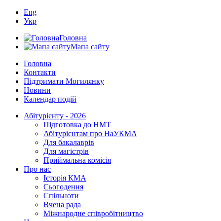
Eng
Укр
Головна
Мапа сайту
Головна
Контакти
Підтримати Могилянку
Новини
Календар подій
Абітурієнту - 2026
Підготовка до НМТ
Абітурієнтам про НаУКМА
Для бакалаврів
Для магістрів
Приймальна комісія
Про нас
Історія КМА
Сьогодення
Спільноти
Вчена рада
Міжнародне співробітництво