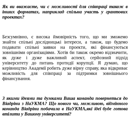
Як ви вважаєте, чи є можливості для співпраці також в
інших форматах, наприклад спільна участь у грантових
проектах?
Безсумнівно, є висока ймовірність того, що ми зможемо
знайти спільні дослідницькі інтереси, а також, що будемо
подавати спільні заявки на проекти, які фінансуються
зовнішніми організаціями. Хотів би також окремо відзначити,
як дуже і дуже важливий аспект, серйозний підхід
університету до питань протидії корупції. Я думаю, що
керівництво Академії робить дуже вірну справу, яка відкриває
можливість для співпраці за підтримки зовнішнього
фінансування.
З якими ідеями та думками Ваша команда повернеться до
Віадріни з НаУКМА? Що нового чи, можливою, відмінного
команда Віадріни побачила в НаУКМА,які ідеї буде готова
втілити у Вашому університеті?