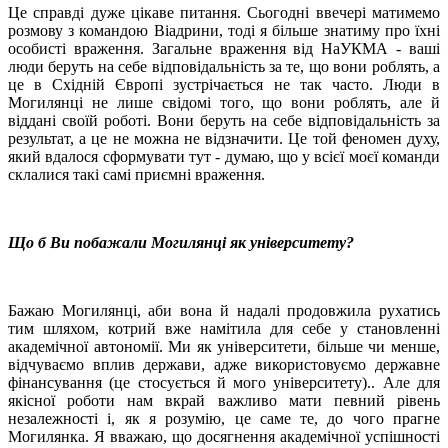
Це справді дуже цікаве питання. Сьогодні ввечері матимемо
розмову з командою Віадрини, тоді я більше знатиму про їхні
особисті враження. Загальне враження від НаУКМА - ваші
люди беруть на себе відповідальність за те, що вони роблять, а
це в Східній Європі зустрічається не так часто. Люди в
Могилянці не лише свідомі того, що вони роблять, але й
віддані своїй роботі. Вони беруть на себе відповідальність за
результат, а це не можна не відзначити. Це той феномен духу,
який вдалося сформувати тут - думаю, що у всієї моєї команди
склалися такі самі приємні враження.
Що б Ви побажали Могилянці як університету?
Бажаю Могилянці, аби вона й надалі продовжила рухатись
тим шляхом, котрий вже намітила для себе у cтановленні
академічної автономії. Ми як університети, більше чи менше,
відчуваємо вплив держави, адже використовуємо державне
фінансування (це стосується й мого університету).. Але для
якісної роботи нам вкрай важливо мати певний рівень
незалежності і, як я розумію, це саме те, до чого прагне
Могилянка. Я вважаю, що досягнення академічної успішності