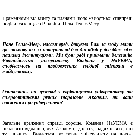
Враженнями від візиту та планами щодо майбутньої співпраці
поділився канцлер Віадріни, Нільс Гелле-Меєр.
Пане Гелле-Меєр, насамперед, дякуємо Вам за згоду мати
цю розмову та за продуктивні два дні обміну досвідом між
нашими інституціями. Ми були раді приймати делегацію
Європейського університету Віадріна у НаУКМА,
сподіваємось на продовження плідної співпраці в
майбутньому.
Озираючись на зустрічі з керівництвом університету та
співробітниками різних підрозділів Академії, які ваші
враження про університет?
Загальне враження справді хороше. Команда НаУКМА є
цілковито відданою, дух Академії, здається, надихає всіх, хто
тут працює. Видається, колектив університету на порозі