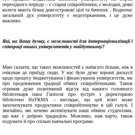
перехідного періоду – є старші співробітники, є молодші, деякі
колеги мають більш довгострокові цілі та бачення. . Водночас
загальний дух університету є недоторканним, і це дуже
важливо.
Які, на Вашу думку, є можливості для інтернаціоналізації і
співпраці наших університетів у майбутньому?
Маю сказати, що таких можливостей є набагато більше, ніж я
очікував до приїзду сюди. У нас були дуже хороші дискусії
щодо процесу бюджетування і фінансування університетів, ми
про продовження традиції обміну співробітниками. Також
отримав дуже позитивний відгук від нашого головного
бібліотекаря пана Гаппеля про зустріч з директоркою
бібліотеки НаУКМА – виглядає, що цей візит може
започаткувати продуктивне співробітництво в цій галузі. І
звичайно, ми хочемо активізувати наші обміни студентами,
що вже є доброю традицією. Можливо, нам варто, також
подумати й про спільні навчальні програми.