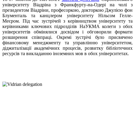
університету Віадріна з Франкфурту-на-Одері на чолі з
президентом Віадріни, професоркою, докторкою Джулією фон
Блументаль та канцлером університету Нільсом Гелле-
Меєром. Під час зустрічей з керівництвом університету та
керівниками ключових підрозділів НаУКМА колеги з обох
університетів обмінялися досвідом і обговорили формати
розширення співпраці. Окремі зустрічі було присвячено
фінансовому менеджменту та управлінню університетом,
діджиталізації академічних процесів, розвитку бібліотечних
ресурсів та викладанню іноземних мов в обох університетах.