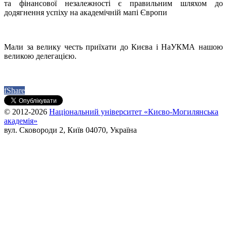
та фінансової незалежності є правильним шляхом до
додягнення успіху на академічній мапі Європи
Мали за велику честь приїхати до Києва і НаУКМА нашою
великою делегацією.
f
Share
© 2012-2026
Національний університет «Києво-Могилянська
академія»
вул. Сковороди 2, Київ 04070, Україна