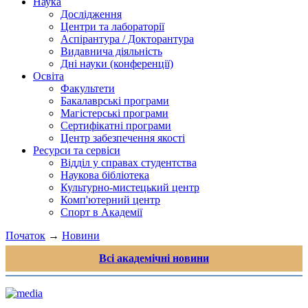
Наука
Дослідження
Центри та лабораторії
Аспірантура / Докторантура
Видавнича діяльність
Дні науки (конференції)
Освіта
Факультети
Бакалаврські програми
Магістерські програми
Сертифікатні програми
Центр забезпечення якості
Ресурси та сервіси
Відділ у справах студентства
Наукова бібліотека
Культурно-мистецький центр
Комп'ютерний центр
Спорт в Академії
Початок
→
Новини
Всі академічні новини