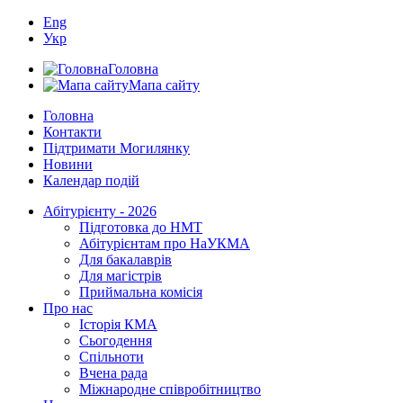
Eng
Укр
Головна
Мапа сайту
Головна
Контакти
Підтримати Могилянку
Новини
Календар подій
Абітурієнту - 2026
Підготовка до НМТ
Абітурієнтам про НаУКМА
Для бакалаврів
Для магістрів
Приймальна комісія
Про нас
Історія КМА
Сьогодення
Спільноти
Вчена рада
Міжнародне співробітництво