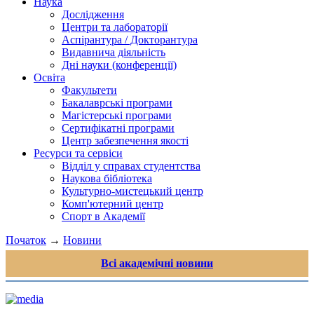
Наука
Дослідження
Центри та лабораторії
Аспірантура / Докторантура
Видавнича діяльність
Дні науки (конференції)
Освіта
Факультети
Бакалаврські програми
Магістерські програми
Сертифікатні програми
Центр забезпечення якості
Ресурси та сервіси
Відділ у справах студентства
Наукова бібліотека
Культурно-мистецький центр
Комп'ютерний центр
Спорт в Академії
Початок
→
Новини
Всі академічні новини