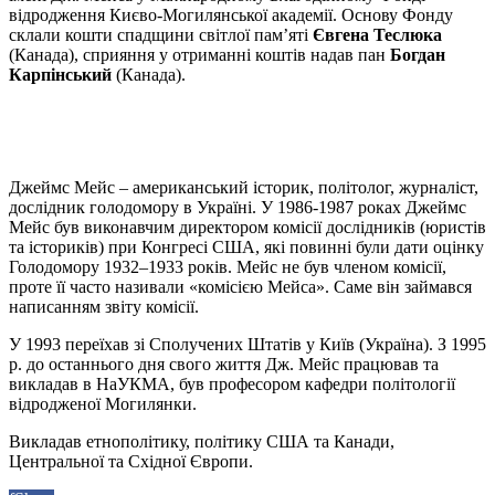
відродження Києво-Могилянської академії. Основу Фонду
склали кошти спадщини світлої пам’яті
Євгена Теслюка
(Канада), сприяння у отриманні коштів надав пан
Богдан
Карпінський
(Канада).
Джеймс Мейс – американський історик, політолог, журналіст,
дослідник голодомору в Україні. У 1986-1987 роках Джеймс
Мейс був виконавчим директором комісії дослідників (юристів
та істориків) при Конгресі США, які повинні були дати оцінку
Голодомору 1932–1933 років. Мейс не був членом комісії,
проте її часто називали «комісією Мейса». Саме він займався
написанням звіту комісії.
У 1993 переїхав зі Сполучених Штатів у Київ (Україна). З 1995
р. до останнього дня свого життя Дж. Мейс працював та
викладав в НаУКМА, був професором кафедри політології
відродженої Могилянки.
Викладав етнополітику, політику США та Канади,
Центральної та Східної Європи.