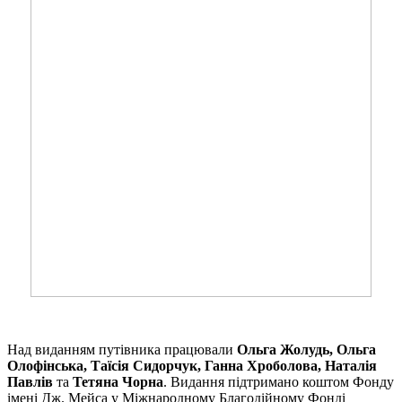
Над виданням путівника працювали
Ольга Жолудь, Ольга
Олофінська, Таїсія Сидорчук, Ганна Хроболова, Наталія
Павлів
та
Тетяна Чорна
. Видання підтримано коштом Фонду
імені Дж. Мейса у Міжнародному Благодійному Фонді