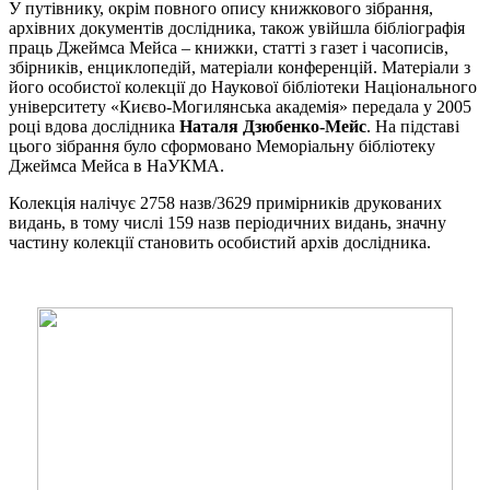
У путівнику, окрім повного опису книжкового зібрання,
архівних документів дослідника, також увійшла бібліографія
праць Джеймса Мейса – книжки, статті з газет і часописів,
збірників, енциклопедій, матеріали конференцій. Матеріали з
його особистої колекції до Наукової бібліотеки Національного
університету «Києво-Могилянська академія» передала у 2005
році вдова дослідника
Наталя Дзюбенко-Мейс
. На підставі
цього зібрання було сформовано Меморіальну бібліотеку
Джеймса Мейса в НаУКМА.
Колекція налічує 2758 назв/3629 примірників друкованих
видань, в тому числі 159 назв періодичних видань, значну
частину колекції становить особистий архів дослідника.