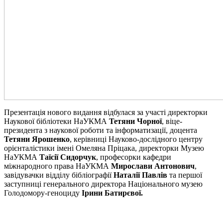
Презентація нового видання відбулася за участі директорки
Наукової бібліотеки НаУКМА
Тетяни Чорної
, віце-
президента з наукової роботи та інформатизації, доцента
Тетяни Ярошенко
, керівниці Науково-дослідного центру
орієнталістики імені Омеляна Пріцака, директорки Музею
НаУКМА
Таїсії Сидорчук
, професорки кафедри
міжнародного права НаУКМА
Мирослави Антонович
,
завідувачки відділу бібліографії
Наталії Павлів
та першої
заступниці генерального директора Національного музею
Голодомору-геноциду
Ірини Батирєвої.