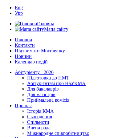
Eng
Укр
Головна
Мапа сайту
Головна
Контакти
Підтримати Могилянку
Новини
Календар подій
Абітурієнту - 2026
Підготовка до НМТ
Абітурієнтам про НаУКМА
Для бакалаврів
Для магістрів
Приймальна комісія
Про нас
Історія КМА
Сьогодення
Спільноти
Вчена рада
Міжнародне співробітництво