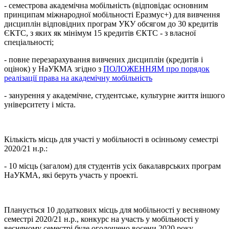
- семестрова академічна мобільність (відповідає основним
принципам міжнародної мобільності Еразмус+) для вивчення
дисциплін відповідних програм УКУ обсягом до 30 кредитів
ЄКТС, з яких як мінімум 15 кредитів ЄКТС - з власної
спеціальності;
- повне перезарахування вивчених дисциплін (кредитів і
оцінок) у НаУКМА згідно з
ПОЛОЖЕННЯМ про порядок
реалізації права на академічну мобільність
- занурення у академічне, студентське, культурне життя іншого
університету і міста.
Кількість місць для участі у мобільності в осінньому семестрі
2020/21 н.р.:
- 10 місць (загалом) для студентів усіх бакалаврських програм
НаУКМА, які беруть участь у проекті.
Планується 10 додаткових місць для мобільності у весняному
семестрі 2020/21 н.р., конкурс на участь у мобільності у
весняному семестрі буде оголошено восени 2020 року.