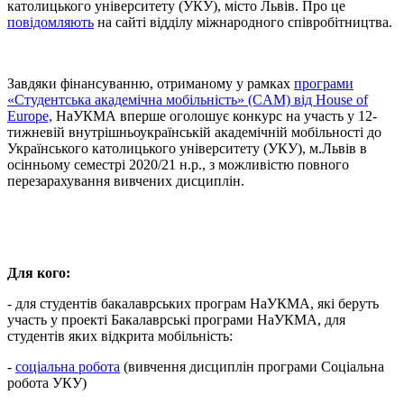
католицького університету (УКУ), місто Львів. Про це
повідомляють
на сайті відділу міжнародного співробітництва.
Завдяки фінансуванню, отриманому у рамках
програми
«Студентська академічна мобільність» (СAM) від House of
Europe,
НаУКМА вперше оголошує конкурс на участь у 12-
тижневій внутрішньоукраїнській академічній мобільності до
Українського католицького університету (УКУ), м.Львів в
осінньому семестрі 2020/21 н.р., з можливістю повного
перезарахування вивчених дисциплін.
Для кого:
- для студентів бакалаврських програм НаУКМА, які беруть
участь у проекті Бакалаврські програми НаУКМА, для
студентів яких відкрита мобільність:
-
соціальна робота
(вивчення дисциплін програми Соціальна
робота УКУ)