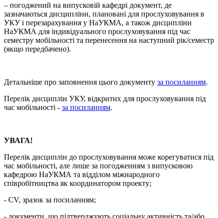
– погоджений на випусковій кафедрі документ, де
зазначаються дисципліни, плановані для прослуховування в
УКУ і перезарахування у НаУКМА, а також дисципліни
НаУКМА для індивідуального прослуховування під час
семестру мобільності та перенесення на наступний рік/семестр
(якщо передбачено).
Детальніше про заповнення цього документу
за посиланням
.
Перелік дисциплін УКУ, відкритих для прослуховування під
час мобільності -
за посиланням
.
УВАГА!
Перелік дисциплін до прослуховування може корегуватися під
час мобільності, але лише за погодженням з випусковою
кафедрою НаУКМА та відділом міжнародного
співробітництва як координатором проекту;
- CV, зразок за посиланням;
- документи, що підтверджують соціальну активність та/або