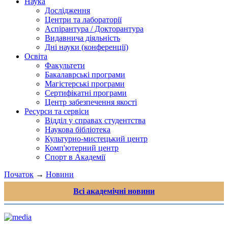
Наука
Дослідження
Центри та лабораторії
Аспірантура / Докторантура
Видавнича діяльність
Дні науки (конференції)
Освіта
Факультети
Бакалаврські програми
Магістерські програми
Сертифікатні програми
Центр забезпечення якості
Ресурси та сервіси
Відділ у справах студентства
Наукова бібліотека
Культурно-мистецький центр
Комп'ютерний центр
Спорт в Академії
Початок
→
Новини
Всі академічні новини