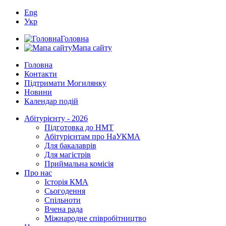
Eng
Укр
Головна
Мапа сайту
Головна
Контакти
Підтримати Могилянку
Новини
Календар подій
Абітурієнту - 2026
Підготовка до НМТ
Абітурієнтам про НаУКМА
Для бакалаврів
Для магістрів
Приймальна комісія
Про нас
Історія КМА
Сьогодення
Спільноти
Вчена рада
Міжнародне співробітництво