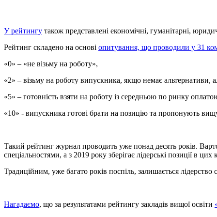
У рейтингу
також представлені економічні, гуманітарні, юридичні
Рейтинг складено на основі
опитування, що проводили у 31 ком
«0» – «не візьму на роботу»,
«2» – візьму на роботу випускника, якщо немає альтернативи, 
«5» – готовність взяти на роботу із середньою по ринку оплато
«10» - випускника готові брати на позицію та пропонують вищу
Такий рейтинг журнал проводить уже понад десять років. Вар
спеціальностями, а з 2019 року зберігає лідерські позиції в цих 
Традиційним, уже багато років поспіль, залишається лідерство 
Нагадаємо
, що за результатами рейтингу закладів вищої освіти