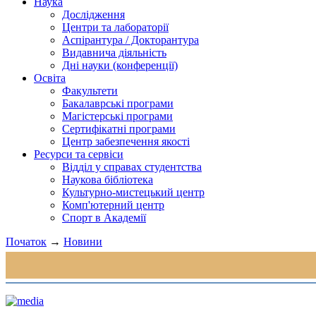
Наука
Дослідження
Центри та лабораторії
Аспірантура / Докторантура
Видавнича діяльність
Дні науки (конференції)
Освіта
Факультети
Бакалаврські програми
Магістерські програми
Сертифікатні програми
Центр забезпечення якості
Ресурси та сервіси
Відділ у справах студентства
Наукова бібліотека
Культурно-мистецький центр
Комп'ютерний центр
Спорт в Академії
Початок
→
Новини