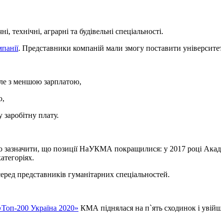
, технічні, аграрні та будівельні спеціальності.
панії
. Представники компаній мали змогу поставити університет
але з меншою зарплатою,
ю,
 заробітну плату.
то зазначити, що позиції НаУКМА покращилися: у 2017 році Ака
категоріях.
серед представників гуманітарних спеціальностей.
«Топ-200 Україна 2020»
КМА піднялася на п`ять сходинок і увій