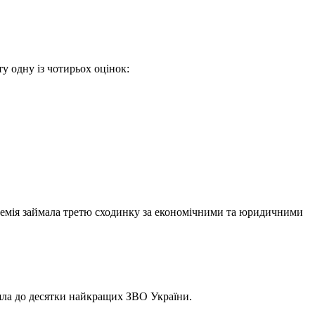
у одну із чотирьох оцінок:
демія займала третю сходинку за економічними та юридичними
шла до десятки найкращих ЗВО України.