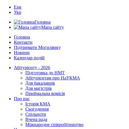
Eng
Укр
Головна
Мапа сайту
Головна
Контакти
Підтримати Могилянку
Новини
Календар подій
Абітурієнту - 2026
Підготовка до НМТ
Абітурієнтам про НаУКМА
Для бакалаврів
Для магістрів
Приймальна комісія
Про нас
Історія КМА
Сьогодення
Спільноти
Вчена рада
Міжнародне співробітництво