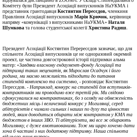
відбувалася дистанційно в ZOOM-і. У складі Стипендіального
Комітету були Президент Асоціації випускників НаУКМА і
представник грантодавця
Костянтин Пересєдов,
членкиня
Правління Асоціації випускників
Марія Крючок
, керівниця
напряму «комунікації з випускниками НаУКМА»
Наталя
Шумкова
та голова студентської колегії
Христина Радиш
.
Президент Асоціації Костянтин Перересєдов зазначає, що для
спільноти Асоціації випускників це не одноразовий окремий
проект, це частина довгострокової історії підтримки альма
матер: «З
авдяки власному ендаумент-фонду Асоціації та
підтримці таких меценатів, як Мирослав Осадчук і його
родина, ми маємо можливість підходити до питання
стипендій комплексно та системно, -
розповідає Костянтин
Пересєдов.
- Наприклад, конкурс на стипендії для вступників-
контрактників ми проводимо вже третій рік. Ми свідомо
сфокусувалися на контрактниках, бо з огляду на обмеженість
бюджетних місць і величезний конкурс у Могилянці, серед
абітурієнтів є чимало сильних і наших по духу та цінностях
людей, яким доводиться обирати між контрактом у КМА та
бюджетом в інших ЗВО. Ті абітурієнти, які все ж обирають
Могилянку, є дуже вмотивованими. Тож ми щиро хочемо дати
хоча б частині з них додаткову підтримку. Наша спільнота
від цього лише виграє
».