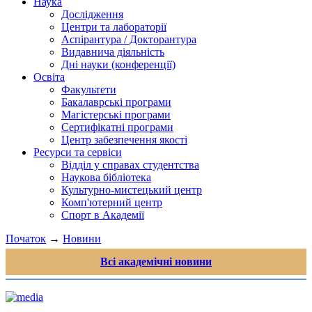
Наука
Дослідження
Центри та лабораторії
Аспірантура / Докторантура
Видавнича діяльність
Дні науки (конференції)
Освіта
Факультети
Бакалаврські програми
Магістерські програми
Сертифікатні програми
Центр забезпечення якості
Ресурси та сервіси
Відділ у справах студентства
Наукова бібліотека
Культурно-мистецький центр
Комп'ютерний центр
Спорт в Академії
Початок
→
Новини
Всі академічні новини