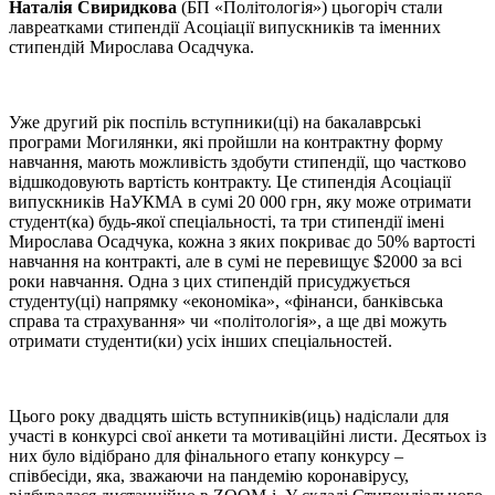
Наталія Свиридкова
(БП «Політологія») цьогоріч стали
лавреатками стипендії Асоціації випускників та іменних
стипендій Мирослава Осадчука.
Уже другий рік поспіль вступники(ці) на бакалаврські
програми Могилянки, які пройшли на контрактну форму
навчання, мають можливість здобути стипендії, що частково
відшкодовують вартість контракту. Це стипендія Асоціації
випускників НаУКМА в сумі 20 000 грн, яку може отримати
студент(ка) будь-якої спеціальності, та три стипендії імені
Мирослава Осадчука, кожна з яких покриває до 50% вартості
навчання на контракті, але в сумі не перевищує $2000 за всі
роки навчання. Одна з цих стипендій присуджується
студенту(ці) напрямку «економіка», «фінанси, банківська
справа та страхування» чи «політологія», а ще дві можуть
отримати студенти(ки) усіх інших спеціальностей.
Цього року двадцять шість вступників(иць) надіслали для
участі в конкурсі свої анкети та мотиваційні листи. Десятьох із
них було відібрано для фінального етапу конкурсу –
співбесіди, яка, зважаючи на пандемію коронавірусу,