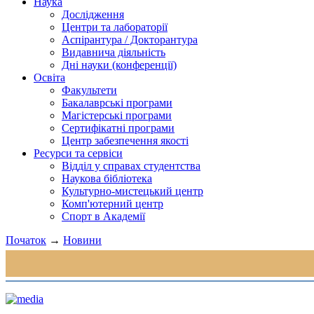
Наука
Дослідження
Центри та лабораторії
Аспірантура / Докторантура
Видавнича діяльність
Дні науки (конференції)
Освіта
Факультети
Бакалаврські програми
Магістерські програми
Сертифікатні програми
Центр забезпечення якості
Ресурси та сервіси
Відділ у справах студентства
Наукова бібліотека
Культурно-мистецький центр
Комп'ютерний центр
Спорт в Академії
Початок
→
Новини