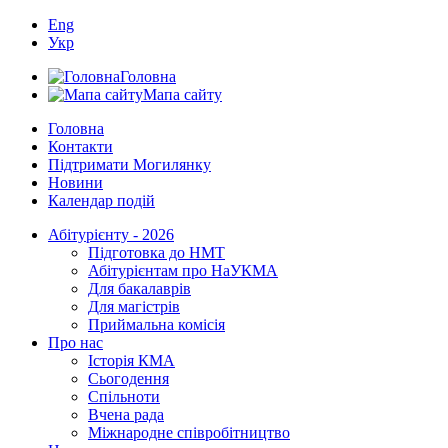
Eng
Укр
Головна
Мапа сайту
Головна
Контакти
Підтримати Могилянку
Новини
Календар подій
Абітурієнту - 2026
Підготовка до НМТ
Абітурієнтам про НаУКМА
Для бакалаврів
Для магістрів
Приймальна комісія
Про нас
Історія КМА
Сьогодення
Спільноти
Вчена рада
Міжнародне співробітництво