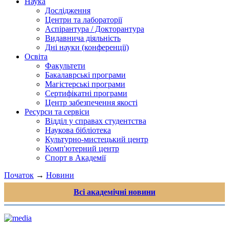
Наука
Дослідження
Центри та лабораторії
Аспірантура / Докторантура
Видавнича діяльність
Дні науки (конференції)
Освіта
Факультети
Бакалаврські програми
Магістерські програми
Сертифікатні програми
Центр забезпечення якості
Ресурси та сервіси
Відділ у справах студентства
Наукова бібліотека
Культурно-мистецький центр
Комп'ютерний центр
Спорт в Академії
Початок
→
Новини
Всі академічні новини