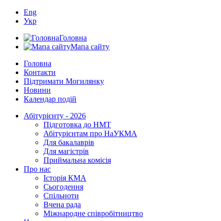
Eng
Укр
Головна
Мапа сайту
Головна
Контакти
Підтримати Могилянку
Новини
Календар подій
Абітурієнту - 2026
Підготовка до НМТ
Абітурієнтам про НаУКМА
Для бакалаврів
Для магістрів
Приймальна комісія
Про нас
Історія КМА
Сьогодення
Спільноти
Вчена рада
Міжнародне співробітництво