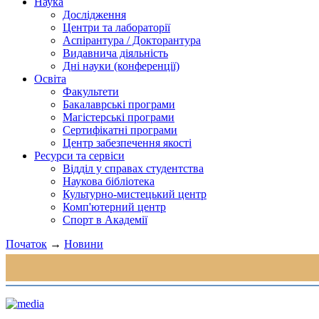
Наука
Дослідження
Центри та лабораторії
Аспірантура / Докторантура
Видавнича діяльність
Дні науки (конференції)
Освіта
Факультети
Бакалаврські програми
Магістерські програми
Сертифікатні програми
Центр забезпечення якості
Ресурси та сервіси
Відділ у справах студентства
Наукова бібліотека
Культурно-мистецький центр
Комп'ютерний центр
Спорт в Академії
Початок
→
Новини