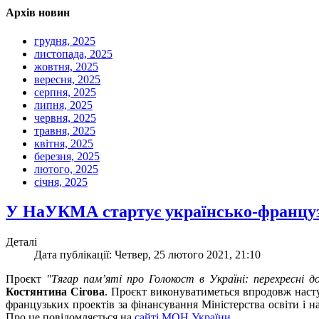
Архів новин
грудня, 2025
листопада, 2025
жовтня, 2025
вересня, 2025
серпня, 2025
липня, 2025
червня, 2025
травня, 2025
квітня, 2025
березня, 2025
лютого, 2025
січня, 2025
У НаУКМА стартує українсько-француз
Деталі
Дата публікації: Четвер, 25 лютого 2021, 21:10
Проєкт
"Тягар пам’яті про Голокост в Україні: перехресні д
Костянтина Сігова
. Проєкт виконуватиметься впродовж насту
французьких проектів за фінансування Міністерства освіти і н
Про це повідомляється на
сайті МОН України
.