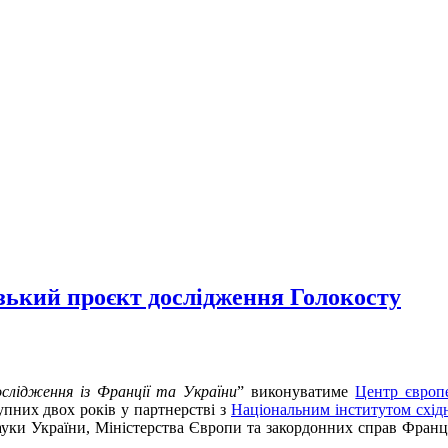
ький проєкт дослідження Голокосту
ослідження із Франції та України
” виконуватиме
Центр європ
пних двох років у партнерстві з
Національним інститутом східн
ауки України, Міністерства Європи та закордонних справ Франції