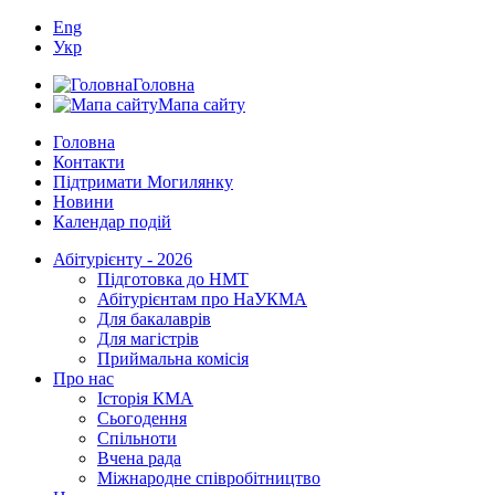
Eng
Укр
Головна
Мапа сайту
Головна
Контакти
Підтримати Могилянку
Новини
Календар подій
Абітурієнту - 2026
Підготовка до НМТ
Абітурієнтам про НаУКМА
Для бакалаврів
Для магістрів
Приймальна комісія
Про нас
Історія КМА
Сьогодення
Спільноти
Вчена рада
Міжнародне співробітництво