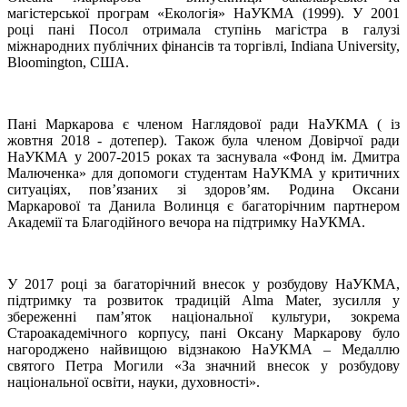
магістерської програм «Екологія» НаУКМА (1999). У 2001
році пані Посол отримала ступінь магістра в галузі
міжнародних публічних фінансів та торгівлі, Indiana University,
Bloomington, США.
Пані Маркарова є членом Наглядової ради НаУКМА ( із
жовтня 2018 - дотепер). Також була членом Довірчої ради
НаУКМА у 2007-2015 роках та заснувала «Фонд ім. Дмитра
Малюченка» для допомоги студентам НаУКМА у критичних
ситуаціях, пов’язаних зі здоров’ям. Родина Оксани
Маркарової та Данила Волинця є багаторічним партнером
Академії та Благодійного вечора на підтримку НаУКМА.
У 2017 році за багаторічний внесок у розбудову НаУКМА,
підтримку та розвиток традицій Аlma Mater, зусилля у
збереженні пам’яток національної культури, зокрема
Староакадемічного корпусу, пані Оксану Маркарову було
нагороджено найвищою відзнакою НаУКМА – Медаллю
святого Петра Могили «За значний внесок у розбудову
національної освіти, науки, духовності».