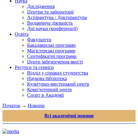
Наука
Дослідження
Центри та лабораторії
Аспірантура / Докторантура
Видавнича діяльність
Дні науки (конференції)
Освіта
Факультети
Бакалаврські програми
Магістерські програми
Сертифікатні програми
Центр забезпечення якості
Ресурси та сервіси
Відділ у справах студентства
Наукова бібліотека
Культурно-мистецький центр
Комп'ютерний центр
Спорт в Академії
Початок
→
Новини
Всі академічні новини