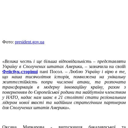
Фото:
president.gov.ua
«Велика честь і ще більша відповідальність – представляти
Україну в Сполучених штатах Америки
, – зазначила на своїй
Фейсбук-сторінці
пані Посол.
– Люблю Україну і вірю в те,
що наша тисячолітня історія, помножена на унікальну
життєстійкість попри численні атаки, та розпочата
трансформація в модерну інноваційну країну, разом з
поверненням до Європейської родини та майбутнім членством
у НАТО, надає нам шанс в 21 столітті стати регіональним
лідером нової якості та надійним стратегічним партнером
для Сполучених штатів Америки».
Оксана Маркарова - випускниця бакалаврської та