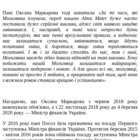
Пані Оксана Маркарова тоді зазначила:
«За ті часи, які
Могилянка існувала, перед нашою Alma Mater дуже часто
поставали дуже серйозні виклики, адже світ навколо швидко
змінювався. І, насправді, в такі часи непросто бути
інституцією, яка має певні врегульовані правила, а водночас
має залишатися сучасною, змінюватися, якщо йдуть
позитивні зміни, й боротися, якщо зміни трапляються
негативні. І як і за багато століть до нас, так і нині,
Могилянка завжди гідно давала відповіді на такі виклики. Хочу
побажати нашій Могилянці залишатися найкращою,
залишатися модерною і новою. А для цього всі ми, могилянці,
повинні не просто її любити, а працювати над тим, щоб вона
з кожним роком ставала кращою і успішнішою».
Нагадаємо, що Оксана Маркарова з червня 2018 року
виконувала обов'язки, а з 22 листопада 2018 року до 4 березня
2020 року — Міністр фінансів України.
У 2016 році пані Посол була призначена на посаду Першого
заступника Міністра фінансів України. Протягом березня 2015
- квітня 2016 років вона обіймала посаду заступника Міністра