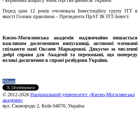
- керівника апарату Міністерства фінансів України.
Перед цим 12 років очолювала Інвестиційну групу ІТТ в
якості Голови правління – Президента ПрАТ ІК ІТТ-Інвест.
Києво-Могилянська академія надзвичайно пишається
важливим досягненням випускниці, активної членкині
спільноти пані Оксани Маркарової. Дякуємо за численні
добрі справи для Академії та переконані, що попереду
великі досягнення в справі розбудови України.
f
Share
© 2012-2026
Національний університет «Києво-Могилянська
академія»
вул. Сковороди 2, Київ 04070, Україна