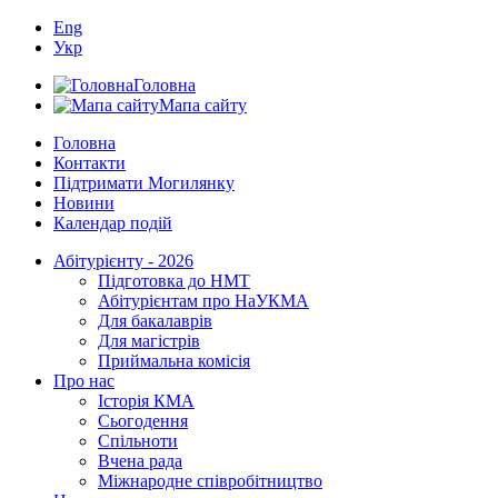
Eng
Укр
Головна
Мапа сайту
Головна
Контакти
Підтримати Могилянку
Новини
Календар подій
Абітурієнту - 2026
Підготовка до НМТ
Абітурієнтам про НаУКМА
Для бакалаврів
Для магістрів
Приймальна комісія
Про нас
Історія КМА
Сьогодення
Спільноти
Вчена рада
Міжнародне співробітництво