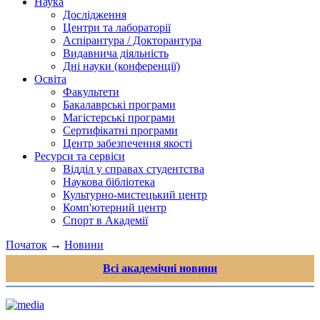
Наука
Дослідження
Центри та лабораторії
Аспірантура / Докторантура
Видавнича діяльність
Дні науки (конференції)
Освіта
Факультети
Бакалаврські програми
Магістерські програми
Сертифікатні програми
Центр забезпечення якості
Ресурси та сервіси
Відділ у справах студентства
Наукова бібліотека
Культурно-мистецький центр
Комп'ютерний центр
Спорт в Академії
Початок
→
Новини
Всі академічні новини