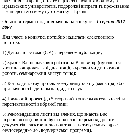
навчання в Україні, оплату вартості навчання в одному з
ізраїльських університетів, подорожні витрати та проживання
в університетському гуртожитку в Ізраїлі.
Останній термін подання заявок на конкурс –
1 серпня 2012
року
.
Для участі в конкурсі потрібно надіслати електронною
поштою:
1) Детальне резюме (CV) з переліком публікацій;
2) Зразок Вашої наукової роботи на Ваш вибір (публікація,
частина кандидатської дисертації, курсової чи дипломної
роботи, семінарський виступ тощо);
3) Копію диплому про закінчену вищу освіту (магістра) або,
при наявності– диплом кандидата наук;
4) Науковий проект (до 5 сторінок) з описом актуальності та
перспективності вибраної теми;
5) Рекомендаційні листи від вчених, що знають Вас
персонально (повинні бути надіслані окремо від решти
документів, електронною поштою з інститутських адрес
безпосередньо до Людмерівської програми).