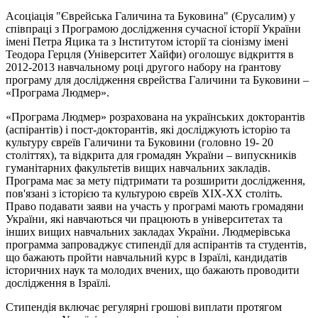
Асоціація "Єврейська Галичина та Буковина" (Єрусалим) у
співпраці з Програмою дослідження сучасної історії України
імені Петра Яцика та з Інститутом історії та сіонізму імені
Теодора Герцля (Університет Хайфи) оголошує відкриття в
2012-2013 навчальному році другого набору на ґрантову
програму для дослідження єврейства Галичини та Буковини –
«Програма Людмер».
«Програма Людмер» розрахована на українських докторантів
(аспірантів) і пост-докторантів, які досліджують історію та
культуру євреїв Галичини та Буковини (головно 19- 20
століттях), та відкрита для громадян України – випускників
гуманітарних факультетів вищих навчальних закладів.
Програма має за мету підтримати та розширити дослідження,
пов'язані з історією та культурою євреїв ХІХ-ХХ століть.
Право подавати заяви на участь у програмі мають громадяни
України, які навчаються чи працюють в університетах та
інших вищих навчальних закладах України. Людмерівська
программа запроваджує стипендії для аспірантів та студентів,
що бажають пройти навчальний курс в Ізраїлі, кандидатів
історичних наук та молодих вчених, що бажають проводити
дослідження в Ізраїлі.
Стипендія включає регулярні грошові виплати протягом