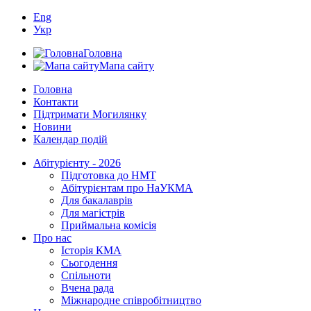
Eng
Укр
Головна
Мапа сайту
Головна
Контакти
Підтримати Могилянку
Новини
Календар подій
Абітурієнту - 2026
Підготовка до НМТ
Абітурієнтам про НаУКМА
Для бакалаврів
Для магістрів
Приймальна комісія
Про нас
Історія КМА
Сьогодення
Спільноти
Вчена рада
Міжнародне співробітництво