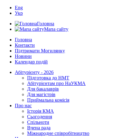
Eng
Укр
Головна
Мапа сайту
Головна
Контакти
Підтримати Могилянку
Новини
Календар подій
Абітурієнту - 2026
Підготовка до НМТ
Абітурієнтам про НаУКМА
Для бакалаврів
Для магістрів
Приймальна комісія
Про нас
Історія КМА
Сьогодення
Спільноти
Вчена рада
Міжнародне співробітництво