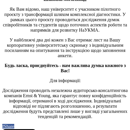
Як Вам відомо, наш університет є учасником пілотного
проєкту з трансформації шляхом комплексної діагностики. У
рамках цього проєкту проводиться дослідження думок
співробітників та студентів щодо поточних аспектів роботи та
напрямків для розвитку НаУКМА.
У найближчі два дні кожен з Вас отримає лист на Вашу
корпоративну університетську скриньку з індивідуальним
посиланням на опитування та інструкцією щодо заповнення
анкети.
Будь ласка, приєднуйтесь - нам важлива думка кожного з
Вас!
Для інформації:
Дослідження проводить незалежна аудиторсько-консалтингова
компанія Ernst & Young, яка гарантує повну конфіденційність
інформації, отриманої в ході дослідження. Індивідуальні
відповіді не підлягають розголошенню, а результати
дослідження будуть представлені лише у вигляді узагальнених
тенденцій та рекомендацій.
f
Share