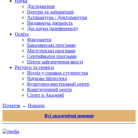
Наука
Дослідження
Центри та лабораторії
Аспірантура / Докторантура
Видавнича діяльність
Дні науки (конференції)
Освіта
Факультети
Бакалаврські програми
Магістерські програми
Сертифікатні програми
Центр забезпечення якості
Ресурси та сервіси
Відділ у справах студентства
Наукова бібліотека
Культурно-мистецький центр
Комп'ютерний центр
Спорт в Академії
Початок
→
Новини
Всі академічні новини