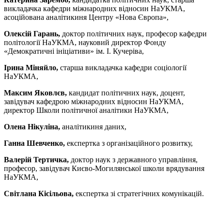
викладачка кафедри міжнародних відносин НаУКМА,
асоційована аналітикиня Центру «Нова Європа»,
Олексій Гарань,
доктор політичних наук, професор кафедри
політології НаУКМА, науковий директор Фонду
«Демократичні ініціативи» ім. І. Кучеріва,
Ірина Міняйло,
старша викладачка кафедри соціології
НаУКМА,
Максим Яковлєв,
кандидат політичних наук, доцент,
завідувач кафедрою міжнародних відносин НаУКМА,
директор Школи політичної аналітики НаУКМА,
Олена Нікуліна,
аналітикиня даних,
Ганна Шевченко,
експертка з організаційного розвитку,
Валерій Тертичка,
доктор наук з державного управління,
професор, завідувач Києво-Могилянської школи врядування
НаУКМА,
Світлана Кісільова,
експертка зі стратегічних комунікацій.