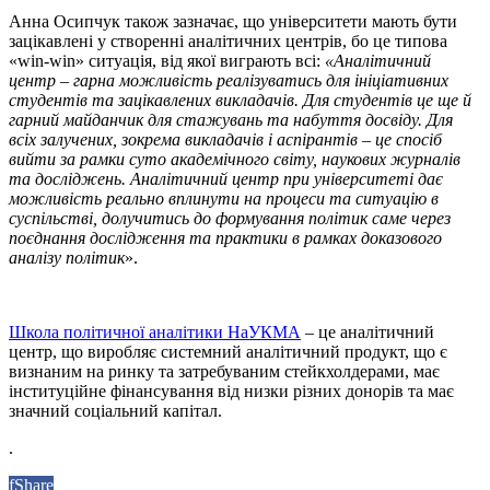
Анна Осипчук також зазначає, що університети мають бути
зацікавлені у створенні аналітичних центрів, бо це типова
«win-win» ситуація, від якої виграють всі:
«Аналітичний
центр – гарна можливість реалізуватись для ініціативних
студентів та зацікавлених викладачів. Для студентів це ще й
гарний майданчик для стажувань та набуття досвіду.
Для
всіх залучених, зокрема викладачів і аспірантів – це спосіб
вийти за рамки суто академічного світу, наукових журналів
та досліджень. Аналітичний центр при університеті дає
можливість реально вплинути на процеси та ситуацію в
суспільстві, долучитись до формування політик саме через
поєднання дослідження та практики в рамках доказового
аналізу політик
».
Школа політичної аналітики НаУКМА
– це аналітичний
центр, що виробляє системний аналітичний продукт, що є
визнаним на ринку та затребуваним стейкхолдерами, має
інституційне фінансування від низки різних донорів та має
значний соціальний капітал.
.
f
Share