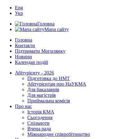
Eng
Укр
Головна
Мапа сайту
Головна
Контакти
Підтримати Могилянку
Новини
Календар подій
Абітурієнту - 2026
Підготовка до НМТ
Абітурієнтам про НаУКМА
Для бакалаврів
Для магістрів
Приймальна комісія
Про нас
Історія КМА
Сьогодення
Спільноти
Вчена рада
Міжнародне співробітництво