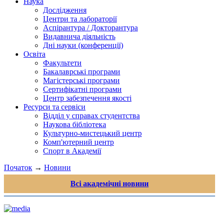
Наука
Дослідження
Центри та лабораторії
Аспірантура / Докторантура
Видавнича діяльність
Дні науки (конференції)
Освіта
Факультети
Бакалаврські програми
Магістерські програми
Сертифікатні програми
Центр забезпечення якості
Ресурси та сервіси
Відділ у справах студентства
Наукова бібліотека
Культурно-мистецький центр
Комп'ютерний центр
Спорт в Академії
Початок
→
Новини
Всі академічні новини