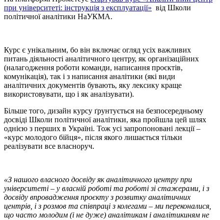
при університеті: інструкція з експлуатації»
від Школи
політичної аналітики НаУКМА.
Курс є унікальним, бо він включає огляд усіх важливих
питань діяльності аналітичного центру, як організаційних
(налагодження роботи команди, написання проєктів,
комунікація), так і з написання аналітики (які види
аналітичних документів бувають, яку лексику краще
використовувати, що і як аналізувати).
Більше того, дизайн курсу ґрунтується на безпосередньому
досвіді Школи політичної аналітики, яка пройшла цей шлях
однією з перших в Україні. Тож усі запропоновані лекції –
«курс молодого бійця», після якого лишається тільки
реалізувати все власноруч.
«З нашого власного досвіду як аналітичного центру при
університеті – у власній роботі та роботі зі стажерами, і з
досвіду впровадження проєкту з розвитку аналітичних
центрів, і з розмов та співпраці з колегами – ми переконалися,
що часто молодим (і не дуже) аналітикам і аналітикиням не