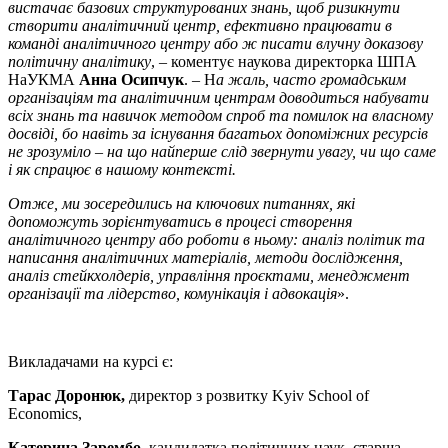
вистачає базових структурованих знань, щоб ризикнути
створити аналітичний центр, ефективно працювати в
команді аналітичного центру або ж писати влучну доказову
політичну аналітику
, – коментує наукова директорка ШПА
НаУКМА
Анна Осипчук
. – Н
а жаль, часто громадським
організаціям та аналітичним центрам доводиться набувати
всіх знань та навичок методом спроб та помилок на власному
досвіді, бо навіть за існування багатьох допоміжних ресурсів
не зрозуміло – на що найперше слід звернути увагу, чи що саме
і як спрацює в нашому контексті.
Отже, ми зосередились на ключових питаннях, які
допоможуть зорієнтуватись в процесі створення
аналітичного центру або роботи в ньому: аналіз політик та
написання аналітичних матеріалів, методи дослідження,
аналіз стейкхолдерів, управління проєктами, менеджмент
організації та лідерство, комунікація і адвокація
».
Викладачами на курсі є:
Тарас Доронюк,
директор з розвитку Kyiv School of
Economics,
Катерина Зарембо,
кандидатка політичних наук, старша