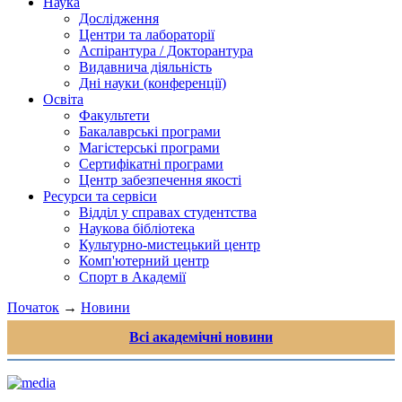
Наука
Дослідження
Центри та лабораторії
Аспірантура / Докторантура
Видавнича діяльність
Дні науки (конференції)
Освіта
Факультети
Бакалаврські програми
Магістерські програми
Сертифікатні програми
Центр забезпечення якості
Ресурси та сервіси
Відділ у справах студентства
Наукова бібліотека
Культурно-мистецький центр
Комп'ютерний центр
Спорт в Академії
Початок
→
Новини
Всі академічні новини