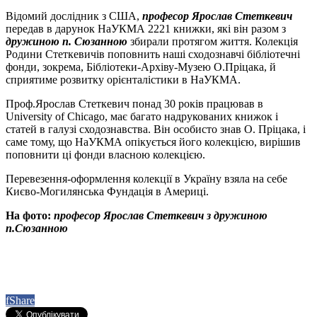
Відомий дослідник з США,
професор Ярослав Стеткевич
передав в дарунок НаУКМА 2221 книжки, які він разом з
дружиною п. Сюзанною
збирали протягом життя. Колекція
Родини Стеткевичів поповнить наші сходознавчі бібліотечні
фонди, зокрема, Бібліотеки-Архіву-Музею О.Пріцака, й
сприятиме розвитку орієнталістики в НаУКМА.
Проф.Ярослав Стеткевич понад 30 років працював в
University of Chicago, має багато надрукованих книжок і
статей в галузі сходознавства. Він особисто знав О. Пріцака, і
саме тому, що НаУКМА опікується його колекцією, вирішив
поповнити ці фонди власною колекцією.
Перевезення-оформлення колекції в Україну взяла на себе
Києво-Могилянська Фундація в Америці.
На фото:
професор Ярослав Стеткевич з дружиною
п.Сюзанною
f
Share