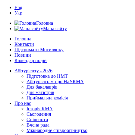
Eng
Укр
Головна
Мапа сайту
Головна
Контакти
Підтримати Могилянку
Новини
Календар подій
Абітурієнту - 2026
Підготовка до НМТ
Абітурієнтам про НаУКМА
Для бакалаврів
Для магістрів
Приймальна комісія
Про нас
Історія КМА
Сьогодення
Спільноти
Вчена рада
Міжнародне співробітництво