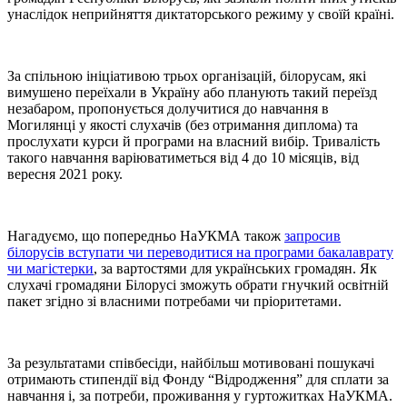
унаслідок неприйняття диктаторського режиму у своїй країні.
За спільною ініціативою трьох організацій, білорусам, які
вимушено переїхали в Україну або планують такий переїзд
незабаром, пропонується долучитися до навчання в
Могилянці у якості слухачів (без отримання диплома) та
прослухати курси й програми на власний вибір. Тривалість
такого навчання варіюватиметься від 4 до 10 місяців, від
вересня 2021 року.
Нагадуємо, що попередньо НаУКМА також
запросив
білорусів вступати чи переводитися на програми бакалаврату
чи магістерки
, за вартостями для українських громадян. Як
слухачі громадяни Білорусі зможуть обрати гнучкий освітній
пакет згідно зі власними потребами чи пріоритетами.
За результатами співбесіди, найбільш мотивовані пошукачі
отримають стипендії від Фонду “Відродження” для сплати за
навчання і, за потреби, проживання у гуртожитках НаУКМА.