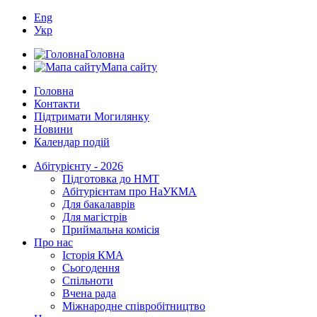
Eng
Укр
Головна
Мапа сайту
Головна
Контакти
Підтримати Могилянку
Новини
Календар подій
Абітурієнту - 2026
Підготовка до НМТ
Абітурієнтам про НаУКМА
Для бакалаврів
Для магістрів
Приймальна комісія
Про нас
Історія КМА
Сьогодення
Спільноти
Вчена рада
Міжнародне співробітництво