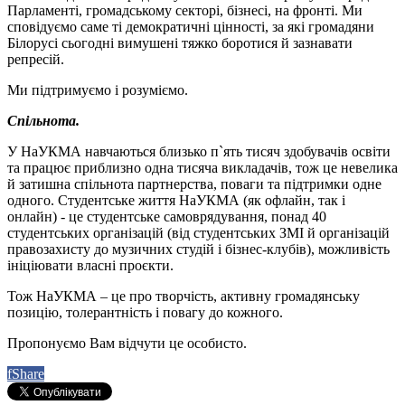
Парламенті, громадському секторі, бізнесі, на фронті. Ми
сповідуємо саме ті демократичні цінності, за які громадяни
Білорусі сьогодні вимушені тяжко боротися й зазнавати
репресій.
Ми підтримуємо і розуміємо.
Спільнота.
У НаУКМА навчаються близько п`ять тисяч здобувачів освіти
та працює приблизно одна тисяча викладачів, тож це невелика
й затишна спільнота партнерства, поваги та підтримки одне
одного. Студентське життя НаУКМА (як офлайн, так і
онлайн) - це студентське самоврядування, понад 40
студентських організацій (від студентських ЗМІ й організацій
правозахисту до музичних студій і бізнес-клубів), можливість
ініціювати власні проєкти.
Тож НаУКМА – це про творчість, активну громадянську
позицію, толерантність і повагу до кожного.
Пропонуємо Вам відчути це особисто.
f
Share