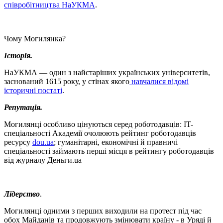
співробітництва НаУКМА
.
Чому Могилянка?
Історія.
НаУКМА — один з найстаріших українських університетів,
заснований 1615 року, у стінах якого
навчалися відомі
історичні постаті
.
Репутація.
Могилянці особливо цінуються серед роботодавців: IT-
спеціальності Академії очолюють рейтинг роботодавців
ресурсу
dou.ua
; гуманітарні, економічні й правничі
спеціальності займають перші місця в рейтингу роботодавців
від журналу Деньги.ua
Лідерство
.
Могилянці одними з перших виходили на протест під час
обох Майданів та продовжують змінювати країну - в Уряді й