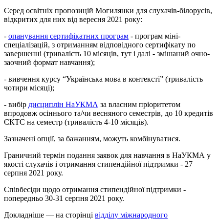
Серед освітніх пропозицій Могилянки для слухачів-білорусів,
відкритих для них від вересня 2021 року:
-
опанування сертифікатних програм
- програм міні-
спеціалізацій, з отриманням відповідного сертифікату по
завершенні (тривалість 10 місяців, тут і далі - змішаний очно-
заочний формат навчання);
- вивчення курсу “Українська мова в контексті” (тривалість
чотири місяці);
- вибір
дисциплін НаУКМА
за власним пріоритетом
впродовж осіннього та/чи весняного семестрів, до 10 кредитів
ЄКТС на семестр (тривалість 4-10 місяців).
Зазначені опції, за бажанням, можуть комбінуватися.
Граничний термін подання заявок для навчання в НаУКМА у
якості слухачів і отримання стипендійної підтримки - 27
серпня 2021 року.
Співбесіди щодо отримання стипендійної підтримки -
попередньо 30-31 серпня 2021 року.
Докладніше — на сторінці
відділу міжнародного