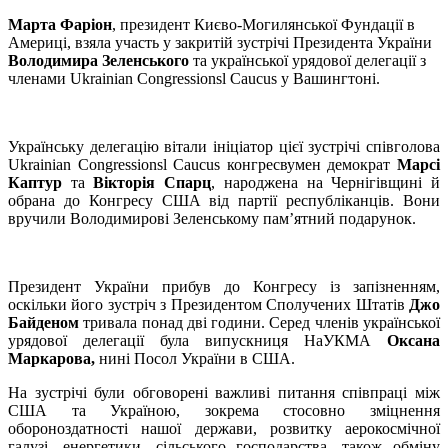
Марта Фаріон
, президент Києво-Могилянської Фундації в
Америці, взяла участь у закритій зустрічі Президента України
Володимира Зеленського
та української урядової делегації з
членами Ukrainian Congressionsl Caucus у Вашингтоні.
Українську делегацію вітали ініціатор цієї зустрічі співголова
Ukrainian Congressionsl Caucus конгресвумен демократ
Марсі
Каптур
та
Вікторія Спарц
, народжена на Чернігівщині й
обрана до Конгресу США від партії республіканців. Вони
вручили Володимирові Зеленському пам’ятний подарунок.
Президент України прибув до Конгресу із запізненням,
оскільки його зустріч з Президентом Сполучених Штатів
Джо
Байденом
тривала понад дві години. Серед членів української
урядової делегації була випускниця НаУКМА
Оксана
Маркарова,
нині Посол України в США.
На зустрічі були обговорені важливі питання співпраці між
США та Україною, зокрема стосовно зміцнення
обороноздатності нашої держави, розвитку аерокосмічної
галузі, енергетики, сільського господарства, також обміну