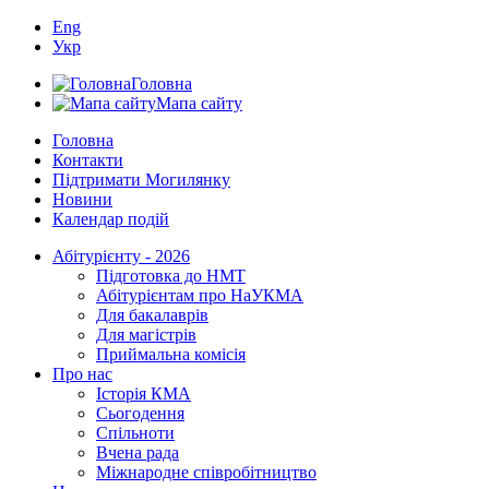
Eng
Укр
Головна
Мапа сайту
Головна
Контакти
Підтримати Могилянку
Новини
Календар подій
Абітурієнту - 2026
Підготовка до НМТ
Абітурієнтам про НаУКМА
Для бакалаврів
Для магістрів
Приймальна комісія
Про нас
Історія КМА
Сьогодення
Спільноти
Вчена рада
Міжнародне співробітництво