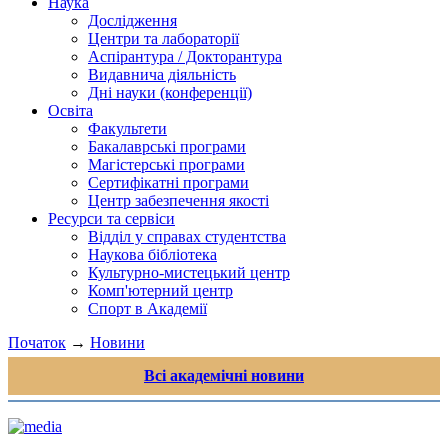
Наука
Дослідження
Центри та лабораторії
Аспірантура / Докторантура
Видавнича діяльність
Дні науки (конференції)
Освіта
Факультети
Бакалаврські програми
Магістерські програми
Сертифікатні програми
Центр забезпечення якості
Ресурси та сервіси
Відділ у справах студентства
Наукова бібліотека
Культурно-мистецький центр
Комп'ютерний центр
Спорт в Академії
Початок
→
Новини
Всі академічні новини