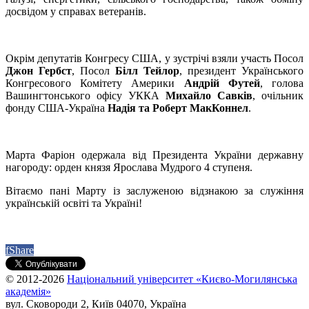
досвідом у справах ветеранів.
Окрім депутатів Конгресу США, у зустрічі взяли участь Посол
Джон Гербст
, Посол
Білл Тейлор
, президент Українського
Конгресового Комітету Америки
Андрій Футей
, голова
Вашингтонського офісу УККА
Михайло Савків
, очільник
фонду США-Україна
Надія та Роберт МакКоннел
.
Марта Фаріон одержала від Президента України державну
нагороду: орден князя Ярослава Мудрого 4 ступеня.
Вітаємо пані Марту із заслуженою відзнакою за служіння
українській освіті та Україні!
f
Share
© 2012-2026
Національний університет «Києво-Могилянська
академія»
вул. Сковороди 2, Київ 04070, Україна