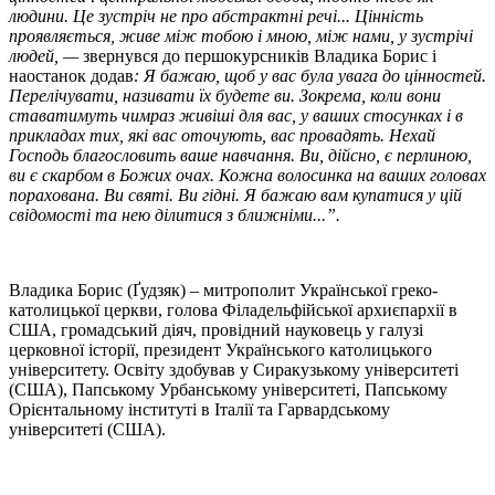
людини. Це зустріч не про абстрактні речі... Цінність
проявляється, живе між тобою і мною, між нами, у зустрічі
людей, —
звернувся до першокурсників Владика Борис і
наостанок додав
: Я бажаю, щоб у вас була увага до цінностей.
Перелічувати, називати їх будете ви. Зокрема, коли вони
ставатимуть чимраз живіші для вас, у ваших стосунках і в
прикладах тих, які вас оточують, вас провадять. Нехай
Господь благословить ваше навчання. Ви, дійсно, є перлиною,
ви є скарбом в Божих очах. Кожна волосинка на ваших головах
порахована. Ви святі. Ви гідні. Я бажаю вам купатися у цій
свідомості та нею ділитися з ближніми...”.
Владика Борис (Ґудзяк) – митрополит Української греко-
католицької церкви, голова Філадельфійської архиєпархії в
США, громадський діяч, провідний науковець у галузі
церковної історії, президент Українського католицького
університету. Освіту здобував у Сиракузькому університеті
(США), Папському Урбанському університеті, Папському
Орієнтальному інституті в Італії та Гарвардському
університеті (США).