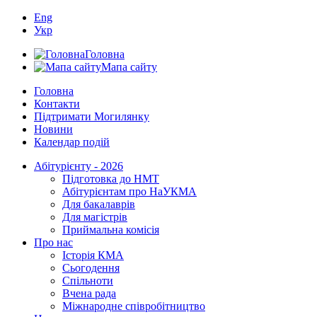
Eng
Укр
Головна
Мапа сайту
Головна
Контакти
Підтримати Могилянку
Новини
Календар подій
Абітурієнту - 2026
Підготовка до НМТ
Абітурієнтам про НаУКМА
Для бакалаврів
Для магістрів
Приймальна комісія
Про нас
Історія КМА
Сьогодення
Спільноти
Вчена рада
Міжнародне співробітництво