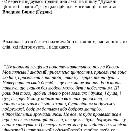
02 вересня відбулася традиційна лекція з циклу “Духовні
цінності людини”, яку цьогоріч для могилянців прочитав
Владика Борис (Ґудзяк)
.
Владика сказав багато надзвичайно важливих, наставницьких
слів, які підтримують і надихають.
“Ця щорічна лекція на початку навчального року в Києво-
Могилянській академії присвячена цінностям, присвячена вона
людині, присвячена вона тобі, твоєму серцю, твоїй душі...
Університетський досвід — це не є лише знання. Бо історія
показує, що знання без любові може бути небезпечним. Ці
роки для того, щоб ви цілісно розвивалися: і думка, і душа, і
дух, і серце. Я хочу побажати вам тих цінностей, які
допоможуть вам вільно кохати, бути вірним подругом у
подружжі, добрим батьком або доброю матір'ю,
відповідальним громадянином. Це все не буде проявлятися в
оцінках і в екзаменаційній сесії, але це все буде формуватися у
ваших стосунках. Ця лекція має за мету нагадати важливість
цінностей і центральної людської особи, тобто тебе як