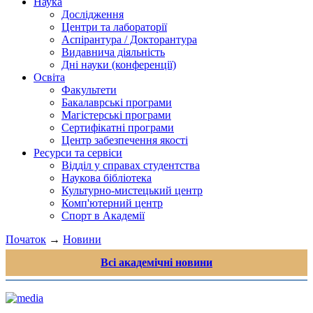
Наука
Дослідження
Центри та лабораторії
Аспірантура / Докторантура
Видавнича діяльність
Дні науки (конференції)
Освіта
Факультети
Бакалаврські програми
Магістерські програми
Сертифікатні програми
Центр забезпечення якості
Ресурси та сервіси
Відділ у справах студентства
Наукова бібліотека
Культурно-мистецький центр
Комп'ютерний центр
Спорт в Академії
Початок
→
Новини
Всі академічні новини