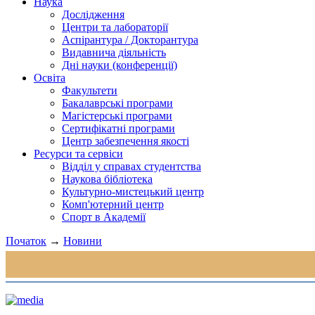
Наука
Дослідження
Центри та лабораторії
Аспірантура / Докторантура
Видавнича діяльність
Дні науки (конференції)
Освіта
Факультети
Бакалаврські програми
Магістерські програми
Сертифікатні програми
Центр забезпечення якості
Ресурси та сервіси
Відділ у справах студентства
Наукова бібліотека
Культурно-мистецький центр
Комп'ютерний центр
Спорт в Академії
Початок
→
Новини