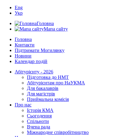
Eng
Укр
Головна
Мапа сайту
Головна
Контакти
Підтримати Могилянку
Новини
Календар подій
Абітурієнту - 2026
Підготовка до НМТ
Абітурієнтам про НаУКМА
Для бакалаврів
Для магістрів
Приймальна комісія
Про нас
Історія КМА
Сьогодення
Спільноти
Вчена рада
Міжнародне співробітництво