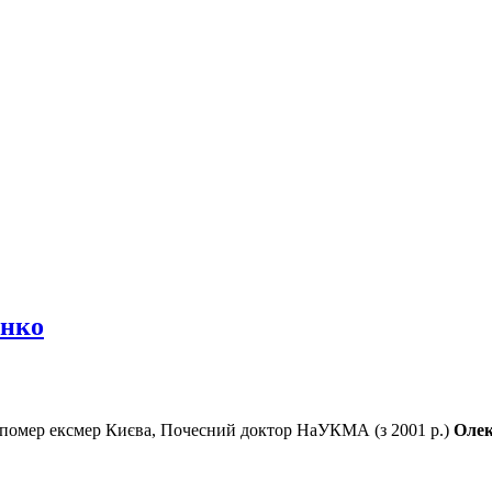
енко
я помер ексмер Києва, Почесний доктор НаУКМА (з 2001 р.)
Олек