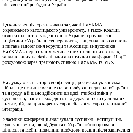
післявоєнної розбудови України.
Ця конференція, організована за участі НаУКМА,
Українського католицького університету, а також Коаліції
бізнес-спільнот за модернізацію України, громадської
ініціативи «Україна після перемоги», Національного агенства
з питань запобігання корупції та Асоціації випускників
НаУКМА - перша з-поміж численних експертних заходів,
запланованих на базі спільної аналітичної платформи. Над її
розбудовою зараз працюють спільно НаУКМА та УКУ.
На думку організаторів конференції, російсько-українська
війна – це не лише величезне випробування для нашої країни
та народу, а й шанс здійснити швидкі, глибокі зміни у
суспільстві, шанс на модернізацію державних та суспільних
інституцій, на прискорення європейської та євроатлантичної
інтеграції.
Учасники конференції аналізували суспільні, інституційні,
культурні зміни, що відбулися в Україні; обговорювали
ціннісні та ідейні підвалини відбудови країни після закінчення