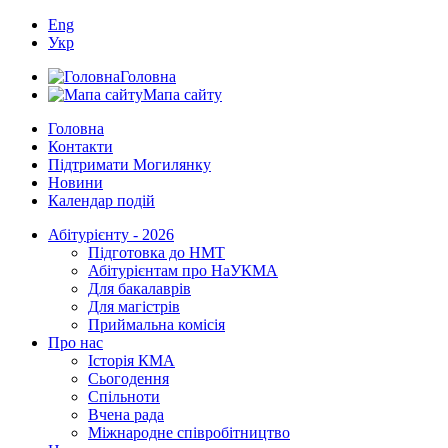
Eng
Укр
Головна
Мапа сайту
Головна
Контакти
Підтримати Могилянку
Новини
Календар подій
Абітурієнту - 2026
Підготовка до НМТ
Абітурієнтам про НаУКМА
Для бакалаврів
Для магістрів
Приймальна комісія
Про нас
Історія КМА
Сьогодення
Спільноти
Вчена рада
Міжнародне співробітництво