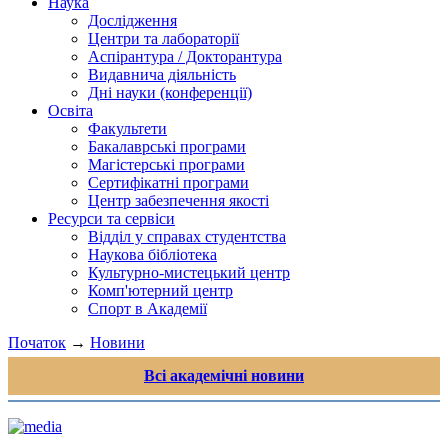
Наука
Дослідження
Центри та лабораторії
Аспірантура / Докторантура
Видавнича діяльність
Дні науки (конференції)
Освіта
Факультети
Бакалаврські програми
Магістерські програми
Сертифікатні програми
Центр забезпечення якості
Ресурси та сервіси
Відділ у справах студентства
Наукова бібліотека
Культурно-мистецький центр
Комп'ютерний центр
Спорт в Академії
Початок
→
Новини
Всі академічні новини