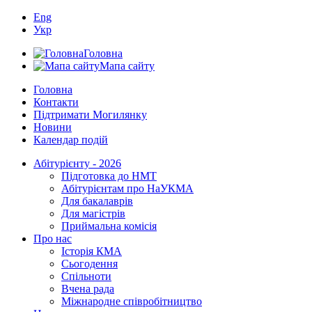
Eng
Укр
Головна
Мапа сайту
Головна
Контакти
Підтримати Могилянку
Новини
Календар подій
Абітурієнту - 2026
Підготовка до НМТ
Абітурієнтам про НаУКМА
Для бакалаврів
Для магістрів
Приймальна комісія
Про нас
Історія КМА
Сьогодення
Спільноти
Вчена рада
Міжнародне співробітництво