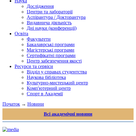
Наука
Дослідження
Центри та лабораторії
Аспірантура / Докторантура
Видавнича діяльність
Дні науки (конференції)
Освіта
Факультети
Бакалаврські програми
Магістерські програми
Сертифікатні програми
Центр забезпечення якості
Ресурси та сервіси
Відділ у справах студентства
Наукова бібліотека
Культурно-мистецький центр
Комп'ютерний центр
Спорт в Академії
Початок
→
Новини
Всі академічні новини