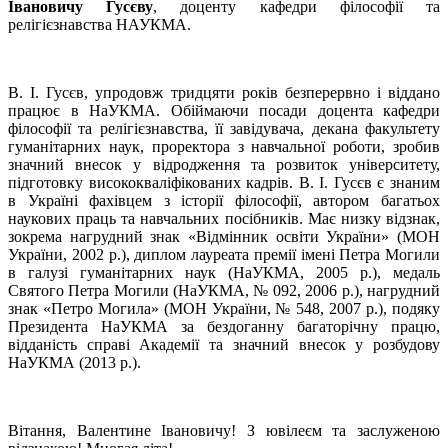
Івановичу Гусєву
, доценту кафедри філософії та
релігієзнавства НАУКМА.
В. І. Гусєв, упродовж тридцяти років безперервно і віддано
працює в НаУКМА. Обіймаючи посади доцента кафедри
філософії та релігієзнавства, її завідувача, декана факультету
гуманітарних наук, проректора з навчальної роботи, зробив
значний внесок у відродження та розвиток університету,
підготовку висококваліфікованих кадрів. В. І. Гусєв є знаним
в Україні фахівцем з історії філософії, автором багатьох
наукових праць та навчальних посібників. Має низку відзнак,
зокрема нагрудний знак «Відмінник освіти України» (МОН
України, 2002 р.), диплом лауреата премії імені Петра Могили
в галузі гуманітарних наук (НаУКМА, 2005 р.), медаль
Святого Петра Могили (НаУКМА, № 092, 2006 р.), нагрудний
знак «Петро Могила» (МОН України, № 548, 2007 р.), подяку
Президента НаУКМА за бездоганну багаторічну працю,
відданість справі Академії та значний внесок у розбудову
НаУКМА (2013 р.).
Вітання, Валентине Івановичу! З ювілеєм та заслуженою