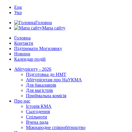
Eng
Укр
Головна
Мапа сайту
Головна
Контакти
Підтримати Могилянку
Новини
Календар подій
Абітурієнту - 2026
Підготовка до НМТ
Абітурієнтам про НаУКМА
Для бакалаврів
Для магістрів
Приймальна комісія
Про нас
Історія КМА
Сьогодення
Спільноти
Вчена рада
Міжнародне співробітництво