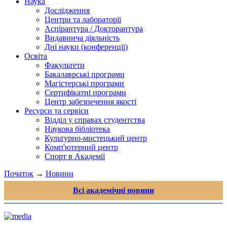
Наука
Дослідження
Центри та лабораторії
Аспірантура / Докторантура
Видавнича діяльність
Дні науки (конференції)
Освіта
Факультети
Бакалаврські програми
Магістерські програми
Сертифікатні програми
Центр забезпечення якості
Ресурси та сервіси
Відділ у справах студентства
Наукова бібліотека
Культурно-мистецький центр
Комп'ютерний центр
Спорт в Академії
Початок
→
Новини
Всі академічні новини