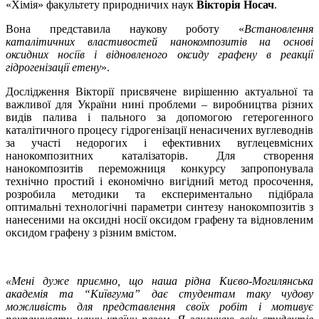
«Хімія» факультету природничих наук
Вікторія Носач
.
Вона представила наукову роботу «
Встановлення
каталітичних властивостей нанокомпозитів на основі
оксидних носіїв і відновленого оксиду графену в реакції
гідрогенізації етену
».
Дослідження Вікторії присвячене вирішенню актуальної та
важливої для України нині проблеми – виробництва різних
видів палива і пального за допомогою гетерогенного
каталітичного процесу гідрогенізації ненасичених вуглеводнів
за участі недорогих і ефективних вуглецевмісних
нанокомпозитних каталізаторів. Для створення
нанокомпозитів переможниця конкурсу запропонувала
технічно простий і економічно вигідний метод просочення,
розробила методики та експериментально підібрала
оптимальні технологічні параметри синтезу нанокомпозитів з
нанесеними на оксидні носії оксидом графену та відновленим
оксидом графену з різним вмістом.
«Мені дуже приємно, що наша рідна Києво-Могилянська
академія та “Київгума” дає студентам таку чудову
можливість для представлення своїх робіт і мотивує