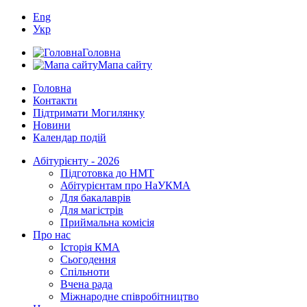
Eng
Укр
Головна
Мапа сайту
Головна
Контакти
Підтримати Могилянку
Новини
Календар подій
Абітурієнту - 2026
Підготовка до НМТ
Абітурієнтам про НаУКМА
Для бакалаврів
Для магістрів
Приймальна комісія
Про нас
Історія КМА
Сьогодення
Спільноти
Вчена рада
Міжнародне співробітництво