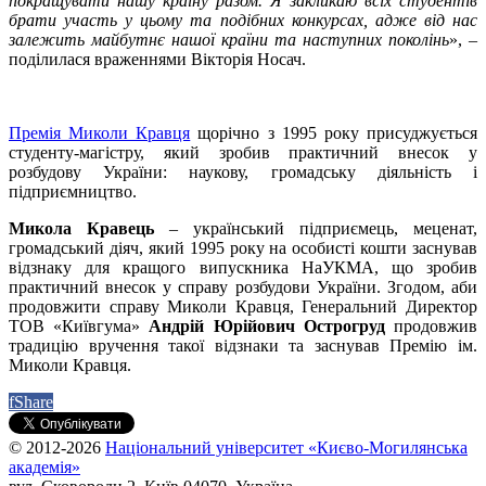
покращувати нашу країну разом. Я закликаю всіх студентів
брати участь у цьому та подібних конкурсах, адже від нас
залежить майбутнє нашої країни та наступних поколінь
», –
поділилася враженнями Вікторія Носач.
Премія Миколи Кравця
щорічно з 1995 року присуджується
студенту-магістру, який зробив практичний внесок у
розбудову України: наукову, громадську діяльність і
підприємництво.
Микола Кравець
– український підприємець, меценат,
громадський діяч, який 1995 року на особисті кошти заснував
відзнаку для кращого випускника НаУКМА, що зробив
практичний внесок у справу розбудови України. Згодом, аби
продовжити справу Миколи Кравця, Генеральний Директор
ТОВ «Київгума»
Андрій Юрійович Острогруд
продовжив
традицію вручення такої відзнаки та заснував Премію ім.
Миколи Кравця.
f
Share
© 2012-2026
Національний університет «Києво-Могилянська
академія»