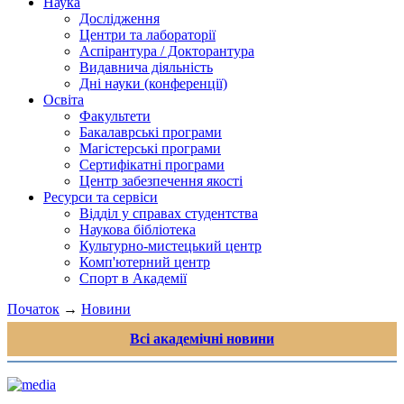
Наука
Дослідження
Центри та лабораторії
Аспірантура / Докторантура
Видавнича діяльність
Дні науки (конференції)
Освіта
Факультети
Бакалаврські програми
Магістерські програми
Сертифікатні програми
Центр забезпечення якості
Ресурси та сервіси
Відділ у справах студентства
Наукова бібліотека
Культурно-мистецький центр
Комп'ютерний центр
Спорт в Академії
Початок
→
Новини
Всі академічні новини