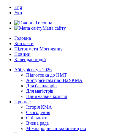
Eng
Укр
Головна
Мапа сайту
Головна
Контакти
Підтримати Могилянку
Новини
Календар подій
Абітурієнту - 2026
Підготовка до НМТ
Абітурієнтам про НаУКМА
Для бакалаврів
Для магістрів
Приймальна комісія
Про нас
Історія КМА
Сьогодення
Спільноти
Вчена рада
Міжнародне співробітництво