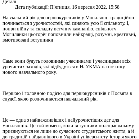
Деталі
Дата публікації: П'ятниця, 16 вересня 2022, 15:58
Навчальний рік для першокурсників у Могилянці традиційно
починається з урочистостей, які єднають усю її спільноту. І,
попри війну та складну вступну кампанію, спільноту
Могилянки цьогоріч поповнили найкращі, розумні, креативні,
вмотивовані вступники.
Саме вони будуть головними учасниками і учасницями всіх
урочистих заходів, які відбудуться в НаУКМА на початку
нового навчального року.
Першою і головною подією для першокурсників є Посвята в
спудеї, якою розпочинається навчальний рік.
Це — одна з найважливіших і найурочистіших дат для
могилянців. Це той момент, коли вступники по-справжньому
приєднуються не лише до сучасного студентського життя, а й
до традицій найдавнішого в Україні університету, історія якого