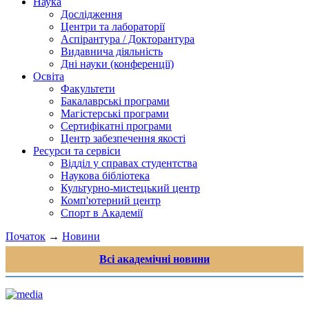
Наука
Дослідження
Центри та лабораторії
Аспірантура / Докторантура
Видавнича діяльність
Дні науки (конференції)
Освіта
Факультети
Бакалаврські програми
Магістерські програми
Сертифікатні програми
Центр забезпечення якості
Ресурси та сервіси
Відділ у справах студентства
Наукова бібліотека
Культурно-мистецький центр
Комп'ютерний центр
Спорт в Академії
Початок
→
Новини
Всі академічні новини