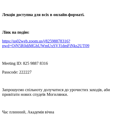
Лекція доступна для всіх в онлайн-форматі.
Лінк на подію:
https://us02web.zoom.us/j/82598878316?
pwd=QjN5R0diMGhUWmUxSVJ1dmFiNks2UT09
Meeting ID: 825 9887 8316
Passcode: 222227
Запрошуємо спільноту долучатися до урочистих заходів, аби
привітати нових спудеїв Могилянки.
Час плинний, Академія вічна