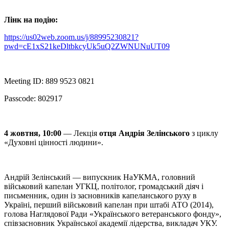
Лінк на подію:
https://us02web.zoom.us/j/88995230821?
pwd=cE1xS21keDltbkcyUk5uQ2ZWNUNuUT09
Meeting ID: 889 9523 0821
Passcode: 802917
4 жовтня, 10:00
— Лекція
отця Андрія Зелінського
з циклу
«Духовні цінності людини».
Андрій Зелінський — випускник НаУКМА, головний
військовий капелан УГКЦ, політолог, громадський діяч і
письменник, один із засновників капеланського руху в
Україні, перший військовий капелан при штабі АТО (2014),
голова Наглядової Ради «Українського ветеранського фонду»,
співзасновник Української академії лідерства, викладач УКУ.