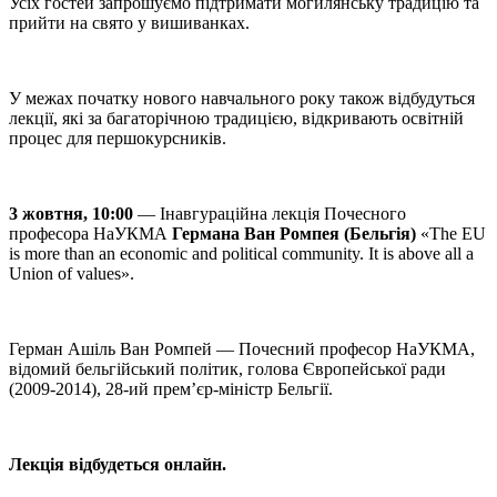
Усіх гостей запрошуємо підтримати могилянську традицію та
прийти на свято у вишиванках.
У межах початку нового навчального року також відбудуться
лекції, які за багаторічною традицією, відкривають освітній
процес для першокурсників.
3 жовтня, 10:00
— Інавгураційна лекція Почесного
професора НаУКМА
Германа Ван Ромпея (Бельгія)
«The EU
is more than an economic and political community. It is above all a
Union of values».
Герман Ашіль Ван Ромпей — Почесний професор НаУКМА,
відомий бельгійський політик, голова Європейської ради
(2009-2014), 28-ий прем’єр-міністр Бельгії.
Лекція відбудеться онлайн.