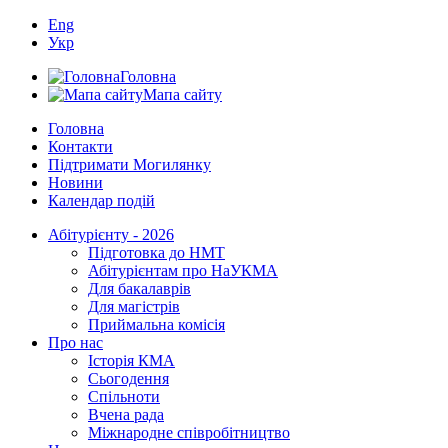
Eng
Укр
Головна
Мапа сайту
Головна
Контакти
Підтримати Могилянку
Новини
Календар подій
Абітурієнту - 2026
Підготовка до НМТ
Абітурієнтам про НаУКМА
Для бакалаврів
Для магістрів
Приймальна комісія
Про нас
Історія КМА
Сьогодення
Спільноти
Вчена рада
Міжнародне співробітництво