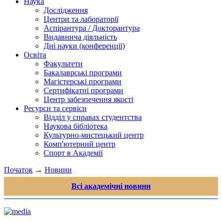
Наука
Дослідження
Центри та лабораторії
Аспірантура / Докторантура
Видавнича діяльність
Дні науки (конференції)
Освіта
Факультети
Бакалаврські програми
Магістерські програми
Сертифікатні програми
Центр забезпечення якості
Ресурси та сервіси
Відділ у справах студентства
Наукова бібліотека
Культурно-мистецький центр
Комп'ютерний центр
Спорт в Академії
Початок
→
Новини
Всі академічні новини