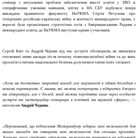
семінар з актуальних проблем забезпечення якості освіти у ЗВО зі
специфічними умовами навчання, влітку в НА СБУ відбулася лекція
викладача правничого факультету НаУКМА Сергія Петухова про
теперішню російсько-українську війну в контексті міжнародного права, у
вересні була організована стратегічна сесія з Американськими Радами з
міжнародної освіти, де НаУКМА виступав одним з учасників.
Сергій Квіт та Андрій Черняк під час зустрічі обговорили, як змінилися
очолювані ними заклади після початку повномасштабної війни та до яких
проєктів із питань національної безпеки долучилися члени їхніх спільнот.
«Хоча ми достатньо закритий заклад, але зацікавлені в обміні досвідом з
новими партнерами. Є знання, які можна почерпнути з відкритих джерел
та літератури, але є досвід, який можна перейняти лише через особисті
зустрічі та інституційну співпрацю в освітній та науковій сферах»
, —
наголосив
Андрій Черняк
.
«Переконаний, що підписання Меморандуму відкриє нові можливості для
наших закладів та створить нові можливості для спільних проєктів.
Зокрема, наші студенти одержать можливість навчатися на військовій