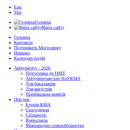
Eng
Укр
Головна
Мапа сайту
Головна
Контакти
Підтримати Могилянку
Новини
Календар подій
Абітурієнту - 2026
Підготовка до НМТ
Абітурієнтам про НаУКМА
Для бакалаврів
Для магістрів
Приймальна комісія
Про нас
Історія КМА
Сьогодення
Спільноти
Вчена рада
Міжнародне співробітництво