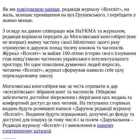
Як ми
повідомляли раніше
, редакція журналу «Всесвіт», на
жаль, залишає приміщення на вул.Грушевського, і переїздить у
значно менше.
З огляду на давню співпрацю між НаУКМА та журналом,
редакція вирішила передати до Могилянської книгозбірні (вже
не вперше) значну частину своєї бібліотеки: цього разу
отримуємо в дарунок понад тисячу книжок та часописів.
Журнал «Всесвіт» за майже 100-літню історію свого існування
став невід’ємною частиною українського інтелектуального
простору. Не одне покоління думаючих людей виросло,
читаючи «Всесвіт», журнал сформував навколо себе цілу
перекладознавчу школу.
Могилянська книгозбірня має за честь отримати в дар
«всесвітівське» зібрання книг та часописів. Обіцяємо
забезпечити достойне збереження і зберігання цих видань та
комфортний доступ до них читачів. На титульних сторінках
видань будуть розміщені написи «Дарунок редакції журналу
«Всесвіт». Видання будуть опрацьовані, долучені до фонду та
доступні для пошуку (в тому числі і за полем «Дарувальник -
Редакція журналу «Всесвіт») і замовлення в
нашому
електронному каталозі
.