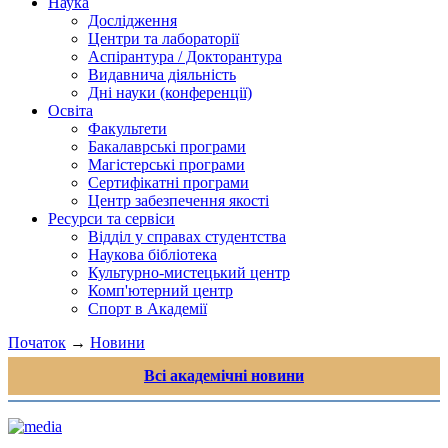
Наука
Дослідження
Центри та лабораторії
Аспірантура / Докторантура
Видавнича діяльність
Дні науки (конференції)
Освіта
Факультети
Бакалаврські програми
Магістерські програми
Сертифікатні програми
Центр забезпечення якості
Ресурси та сервіси
Відділ у справах студентства
Наукова бібліотека
Культурно-мистецький центр
Комп'ютерний центр
Спорт в Академії
Початок
→
Новини
Всі академічні новини