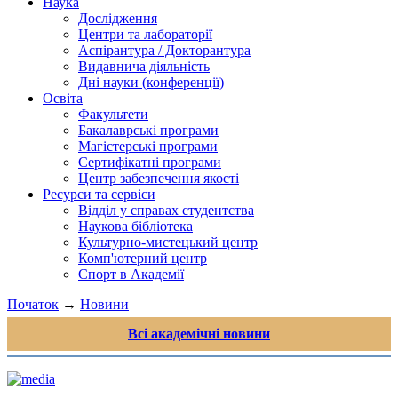
Наука
Дослідження
Центри та лабораторії
Аспірантура / Докторантура
Видавнича діяльність
Дні науки (конференції)
Освіта
Факультети
Бакалаврські програми
Магістерські програми
Сертифікатні програми
Центр забезпечення якості
Ресурси та сервіси
Відділ у справах студентства
Наукова бібліотека
Культурно-мистецький центр
Комп'ютерний центр
Спорт в Академії
Початок
→
Новини
Всі академічні новини