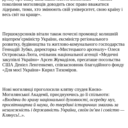
покоління могилянців доводить своє право вважатися
лідерами, тими, хто змінюють свій університет, свою країну і
весь світ на краще».
Першокурсників вітали також почесні промовці: колишній
віцепрем’єрміністр України, ексміністр регіонального
розвитку, будівництва та житлово-комунального господарства
Геннадій Зубко, директорка «Мистецького арсеналу» Олеся
Островська-Люта, очільник національної агенції «Медичні
закупівлі України» Арсен Жумаділов, пресаташе посольства
США Деніел Ленгенкемп, співзасновник благодійного фонду
«Для моєї України» Кирил Тихоміров.
Нові могилянці проголосили клятву спудея Києво-
Могилянської Академії, приєднуючись до її спільноти:
«Входячи до храму національної духовності, осередку муз,
просвітництва й науки, до твердині історичних змагань за
незалежність і державність України, своїм ім’ям і совістю —
Клянусь!..».