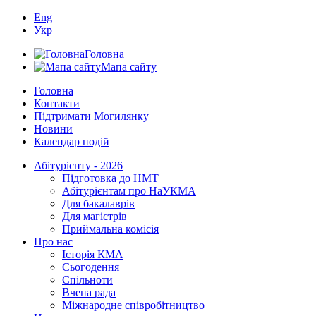
Eng
Укр
Головна
Мапа сайту
Головна
Контакти
Підтримати Могилянку
Новини
Календар подій
Абітурієнту - 2026
Підготовка до НМТ
Абітурієнтам про НаУКМА
Для бакалаврів
Для магістрів
Приймальна комісія
Про нас
Історія КМА
Сьогодення
Спільноти
Вчена рада
Міжнародне співробітництво