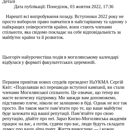
Деталі
Дата публікації: Понеділок, 03 жовтня 2022, 17:36
Нарешті всі випробування позаду. Вступники 2022 року не
просто вибороли право навчатися в найстарішому та одному з
найкращих університетів країни, вони стають членами
спільноти, яка свідомо покладає на себе відповідальність за
майбутнє країни та її розвиток.
Цьогоріч найурочистіша подія в могилянському календарі
відбулася у форматі факультетських церемоній.
Першим привітав нових спудеїв президент НаУКМА Сергій
Квіт: «Подолавши всі перешкоди вступної кампанії, ви стали
членами Могилянської спільноти. Це означає, що тепер ви
маєте величезну підтримку. Ми завжди вам допоможемо,
підставимо плече, ніколи не залишимо в біді. Однак не все так
просто. Ви також маєте пам’ятати про те, що ваше майбутнє
буде залежати від вашої репутації. Пам’ятайте про свою
репутацію, дбайте про неї. Зараз Києво-Могилянська академія
працює на вас, а потім, судячи про вас, люди будуть складати
думку про вашу alma mater. Життя вимогливе — і кожне