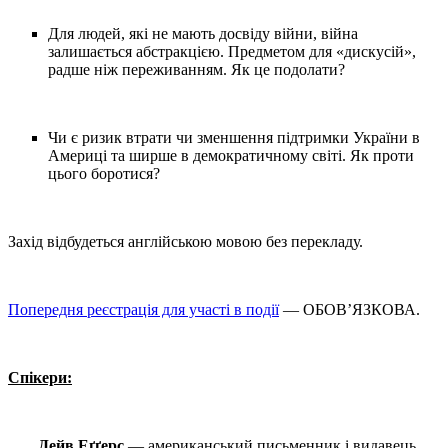
Для людей, які не мають досвіду війни, війна
залишається абстракцією. Предметом для «дискусій»,
радше ніж переживанням. Як це подолати?
Чи є ризик втрати чи зменшення підтримки України в
Америці та ширше в демократичному світі. Як проти
цього боротися?
Захід відбудеться англійською мовою без перекладу.
Попередня реєстрація для участі в події
— ОБОВ’ЯЗКОВА.
Спікери:
Дейв Еґґерс
— американський письменник і видавець.