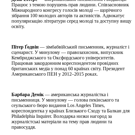
Працює з темою порушень прав людини. Співзасновник
Міжнародного конгресу голосів молоді — щорічного
зібрання 100 молодих авторів та активістів. Адвокатує
популяризацію літератури серед молоді та доступну вищу
освіту.
Пітер Ґодвін
— зімбабвійський письменник, журналіст і
сценарист. У минулому — правозахисник, випускник
Кембриджського та Оксфордського університетів.
Працював закордонним кореспондентом провідних
британських медіа у понад 60 країнах світу. Президент
Американського ПЕН у 2012–2015 роках.
Барбара Демік
— американська журналістка і
письменниця. У минулому — голова пекінського та
сеульського бюро видання Los Angeles Times,
кореспондентка у країнах Близького Сходу та Балкан для
Philadelphia Inquirer. Володарка низки нагород за
журналістські матеріали на тему прав людини та
правосуддя.