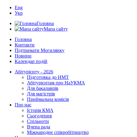
Eng
Укр
Головна
Мапа сайту
Головна
Контакти
Підтримати Могилянку
Новини
Календар подій
Абітурієнту - 2026
Підготовка до НМТ
Абітурієнтам про НаУКМА
Для бакалаврів
Для магістрів
Приймальна комісія
Про нас
Історія КМА
Сьогодення
Спільноти
Вчена рада
Міжнародне співробітництво