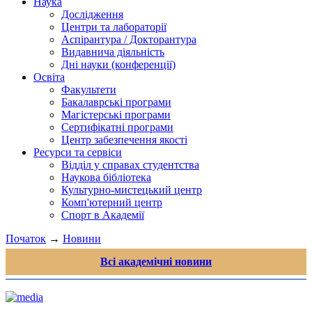
Наука
Дослідження
Центри та лабораторії
Аспірантура / Докторантура
Видавнича діяльність
Дні науки (конференції)
Освіта
Факультети
Бакалаврські програми
Магістерські програми
Сертифікатні програми
Центр забезпечення якості
Ресурси та сервіси
Відділ у справах студентства
Наукова бібліотека
Культурно-мистецький центр
Комп'ютерний центр
Спорт в Академії
Початок
→
Новини
Всі академічні новини