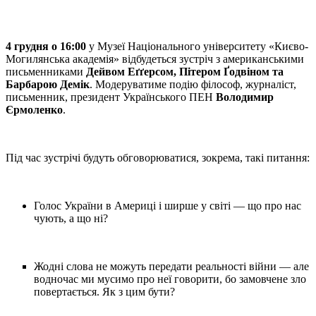
4 грудня о 16:00
у Музеї Національного університету «Києво-
Могилянська академія» відбудеться зустріч з американськими
письменниками
Дейвом Еґґерсом, Пітером Ґодвіном та
Барбарою Демік
. Модеруватиме подію філософ, журналіст,
письменник, президент Українського ПЕН
Володимир
Єрмоленко
.
Під час зустрічі будуть обговорюватися, зокрема, такі питання:
Голос України в Америці і ширше у світі — що про нас
чують, а що ні?
Жодні слова не можуть передати реальності війни — але
водночас ми мусимо про неї говорити, бо замовчене зло
повертається. Як з цим бути?