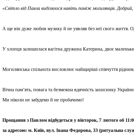
«Світло від Павла виділялося навіть поміж могилянців. Добрий
А ще він дуже любив музику й не уявляв без неї свого життя. О
У хлопця залишилася вагітна дружина Катерина, двоє маленьких
Могилянська спільнота висловлює найщиріші співчуття рідним,
Вічна пам’ять, повага та безмежна вдячність захиснику Україн
Ми ніколи не забудемо й не пробачимо!
Прощання з Павлом відбудеться у вівторок, 7 лютого об 11:0
за адресою:
м. Київ
, вул. Івана Федорова, 33 (ритуальна служ