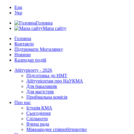
Eng
Укр
Головна
Мапа сайту
Головна
Контакти
Підтримати Могилянку
Новини
Календар подій
Абітурієнту - 2026
Підготовка до НМТ
Абітурієнтам про НаУКМА
Для бакалаврів
Для магістрів
Приймальна комісія
Про нас
Історія КМА
Сьогодення
Спільноти
Вчена рада
Міжнародне співробітництво