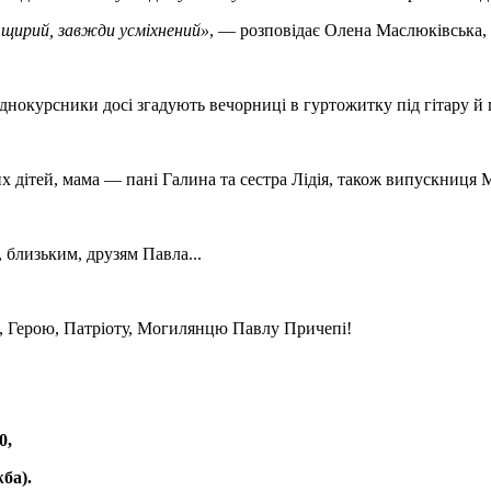
, щирий, завжди усміхнений»
, — розповідає Олена Маслюківська, 
днокурсники досі згадують вечорниці в гуртожитку під гітару й 
 дітей, мама — пані Галина та сестра Лідія, також випускниця М
 близьким, друзям Павла...
и, Герою, Патріоту, Могилянцю Павлу Причепі!
0,
ба).