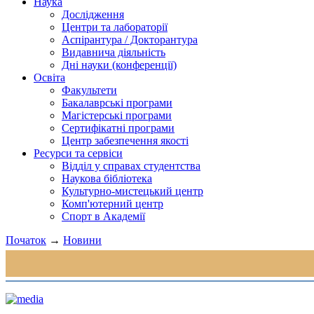
Наука
Дослідження
Центри та лабораторії
Аспірантура / Докторантура
Видавнича діяльність
Дні науки (конференції)
Освіта
Факультети
Бакалаврські програми
Магістерські програми
Сертифікатні програми
Центр забезпечення якості
Ресурси та сервіси
Відділ у справах студентства
Наукова бібліотека
Культурно-мистецький центр
Комп'ютерний центр
Спорт в Академії
Початок
→
Новини