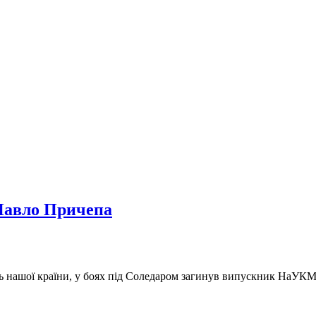
Павло Причепа
ь нашої країни, у боях під Соледаром загинув випускник НаУ