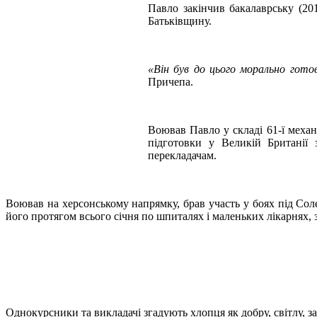
Павло закінчив бакалаврську (201
Батьківщину.
«Він був до цього морально готов
Причепа.
Воював Павло у складі 61-ї механ
підготовки у Великій Британії 
перекладачам.
Воював на херсонському напрямку, брав участь у боях під Соле
його протягом всього січня по шпиталях і маленьких лікарнях, з
Однокурсники та викладачі згадують хлопця як добру, світлу, 