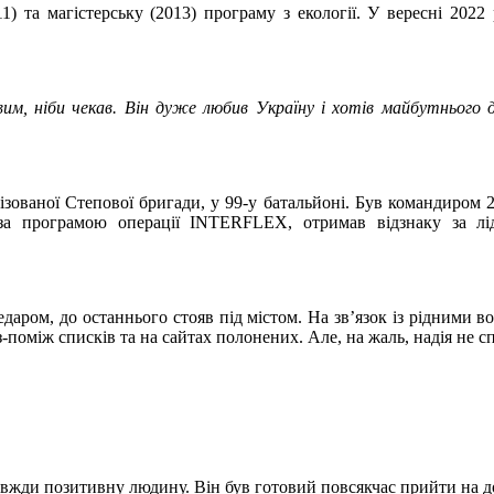
1) та магістерську (2013) програму з екології. У вересні 202
им, ніби чекав. Він дуже любив Україну і хотів майбутнього д
ізованої Степової бригади, у 99-у батальйоні. Був командиром 
за програмою операції INTERFLEX, отримав відзнаку за лід
даром, до останнього стояв під містом. На зв’язок із рідними во
-поміж списків та на сайтах полонених. Але, на жаль, надія не с
завжди позитивну людину. Він був готовий повсякчас прийти на 