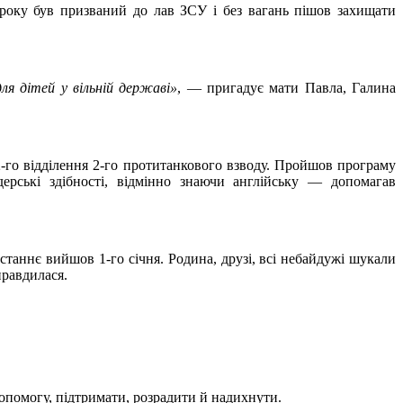
2 року був призваний до лав ЗСУ і без вагань пішов захищати
ля дітей у вільній державі»
, — пригадує мати Павла, Галина
2-го відділення 2-го протитанкового взводу. Пройшов програму
ерські здібності, відмінно знаючи англійську — допомагав
станнє вийшов 1-го січня. Родина, друзі, всі небайдужі шукали
правдилася.
допомогу, підтримати, розрадити й надихнути.