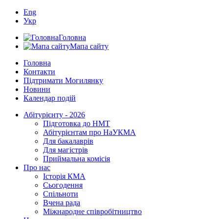
Eng
Укр
Головна
Мапа сайту
Головна
Контакти
Підтримати Могилянку
Новини
Календар подій
Абітурієнту - 2026
Підготовка до НМТ
Абітурієнтам про НаУКМА
Для бакалаврів
Для магістрів
Приймальна комісія
Про нас
Історія КМА
Сьогодення
Спільноти
Вчена рада
Міжнародне співробітництво