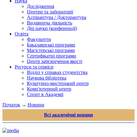
Наука
Дослідження
Центри та лабораторії
Аспірантура / Докторантура
Видавнича діяльність
Дні науки (конференції)
Освіта
Факультети
Бакалаврські програми
Магістерські програми
Сертифікатні програми
Центр забезпечення якості
Ресурси та сервіси
Відділ у справах студентства
Наукова бібліотека
Культурно-мистецький центр
Комп'ютерний центр
Спорт в Академії
Початок
→
Новини
Всі академічні новини