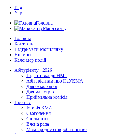
Eng
Укр
Головна
Мапа сайту
Головна
Контакти
Підтримати Могилянку
Новини
Календар подій
Абітурієнту - 2026
Підготовка до НМТ
Абітурієнтам про НаУКМА
Для бакалаврів
Для магістрів
Приймальна комісія
Про нас
Історія КМА
Сьогодення
Спільноти
Вчена рада
Міжнародне співробітництво