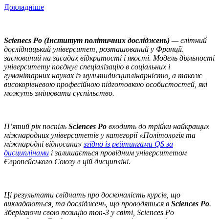
Докладніше
Scienecs Po (Інститут політичних досліджень)
— елітний
дослідницький університет, розташований у Франції,
заснований на засадах відкритості і якості. Модель діяльності
університету поєднує спеціалізацію в соціальних і
гуманітарних науках із мультидисциплінарністю, а також
високорівневою професійною підготовкою особистостей, які
можуть змінювати суспільство.
П’ятий рік поспіль
Sciences Po
входить до трійки найкращих
міжнародних університетів у категорії «Політологія та
міжнародні відносини»
згідно із рейтингами QS за
дисциплінами
і залишається провідним університетом
Європейського Союзу в цій дисципліні.
Ці результати свідчать про досконалість курсів, що
викладаються, та досліджень, що проводяться в
Sciences Po
.
Зберігаючи свою позицію топ-3 у світі, Sciences Po