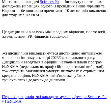
Могилянці, викладачі
Sciences Po
— Інституту політичних
досліджень (Франція), одного із провідних вишів Франції та
Європи — безкоштовно прочитають 10 дисциплін виключно
для студентів НаУКМА.
Це дисципліни в галузях міжнародних відносин, політології,
журналістики, PR, фінансів і соціології.
Усі дисципліни викладатимуться дистанційно англійською
мовою в осінньому семестрі 2023/24 навчального року.
Дисципліни вводяться в офіційні навчальні плани програм
НаУКМА (переважно як професійно-орієнтовані вибіркові),
тож студенти Могилянки зможуть вивчати їх із отриманням
кредитів і оцінок НаУКМА, які з’являться у їхніх
транскриптах і додатках до дипломів.
Перелік дисциплін, які викладатимуть професори Sciences Po
у НаУКМА