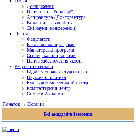
Наука
Дослідження
Центри та лабораторії
Аспірантура / Докторантура
Видавнича діяльність
Дні науки (конференції)
Освіта
Факультети
Бакалаврські програми
Магістерські програми
Сертифікатні програми
Центр забезпечення якості
Ресурси та сервіси
Відділ у справах студентства
Наукова бібліотека
Культурно-мистецький центр
Комп'ютерний центр
Спорт в Академії
Початок
→
Новини
Всі академічні новини