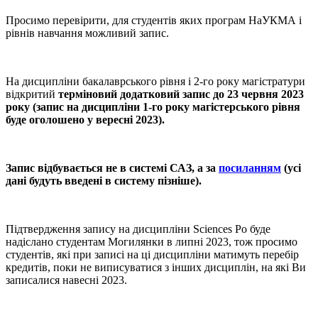
Просимо перевірити, для студентів яких програм НаУКМА і
рівнів навчання можливий запис.
На дисципліни бакалаврського рівня і 2-го року магістратури
відкритий
терміновий додатковий запис до 23 червня 2023
року (запис на дисципліни 1-го року магістерського рівня
буде оголошено у вересні 2023).
Запис відбувається не в системі САЗ, а за
посиланням
(усі
дані будуть введені в систему пізніше).
Підтвердження запису на дисципліни Sciences Po буде
надіслано студентам Могилянки в липні 2023, тож просимо
студентів, які при записі на ці дисципліни матимуть перебір
кредитів, поки не виписуватися з інших дисциплін, на які Ви
записалися навесні 2023.