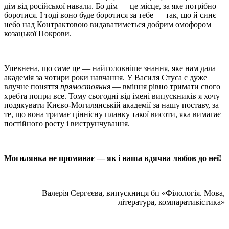
дім від російської навали. Бо дім — це місце, за яке потрібно
боротися. І тоді воно буде боротися за тебе — так, що й синє
небо над Контрактовою видаватиметься добрим омофором
козацької Покрови.
Упевнена, що саме це — найголовніше знання, яке нам дала
академія за чотири роки навчання. У Василя Стуса є дуже
влучне поняття
прямостояння
— вміння рівно тримати свого
хребта попри все. Тому сьогодні від імені випускників я хочу
подякувати Києво-Могилянській академії за нашу поставу, за
те, що вона тримає ціннісну планку такої висоти, яка вимагає
постійного росту і виструнчування.
Могилянка не проминає — як і наша вдячна любов до неї!
Валерія Сергєєва, випускниця бп «Філологія.
Мова,
література, компаративістика»