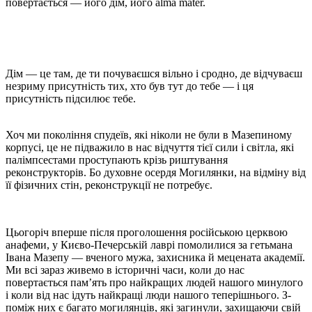
повертається — його дім, його
alma mater
.
Дім — це там, де ти почуваєшся вільно і сродно, де відчуваєш
незриму присутність тих, хто був тут до тебе — і ця
присутність підсилює тебе.
Хоч ми покоління спудеїв, які ніколи не були в Мазепиному
корпусі, це не підважило в нас відчуття тієї сили і світла, які
палімпсестами проступають крізь риштування
реконструкторів. Бо духовне осердя Могилянки, на відміну від
її фізичних стін, реконструкції не потребує.
Цьогоріч вперше після проголошення російською церквою
анафеми, у Києво-Печерській лаврі помолилися за гетьмана
Івана Мазепу — вченого мужа, захисника й мецената академії.
Ми всі зараз живемо в історичні часи, коли до нас
повертається пам’ять про найкращих людей нашого минулого
і коли від нас ідуть найкращі люди нашого теперішнього. З-
поміж них є багато могилянців, які загинули, захищаючи свій