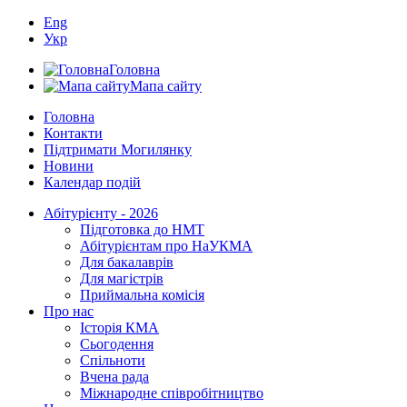
Eng
Укр
Головна
Мапа сайту
Головна
Контакти
Підтримати Могилянку
Новини
Календар подій
Абітурієнту - 2026
Підготовка до НМТ
Абітурієнтам про НаУКМА
Для бакалаврів
Для магістрів
Приймальна комісія
Про нас
Історія КМА
Сьогодення
Спільноти
Вчена рада
Міжнародне співробітництво