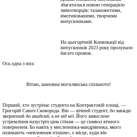
збагатилася новою генерацією
змінотворців: талановитими,
вмотивованими, творчими
випускниками.
На цьогорічній Конвокації від
випускників 2023 року
пролунало
багато промов
.
Ось одна з них:
Вітаю, шановна могилянська спільното!
Перший, хто зустрічає студента на Контрактовій площі, —
Григорій Савич Сковорода. Він — вічний студент, бо завжди
звернений
до академії
, а не
від неї
. Його замислене
устремління назустріч цим стінам — це символ вічного
повернення. Бо навіть у мисленника-мандрівника, якого
називають «невловним птахом», є місце, куди він