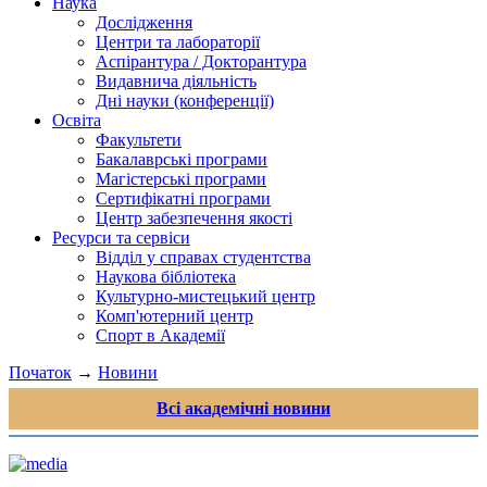
Наука
Дослідження
Центри та лабораторії
Аспірантура / Докторантура
Видавнича діяльність
Дні науки (конференції)
Освіта
Факультети
Бакалаврські програми
Магістерські програми
Сертифікатні програми
Центр забезпечення якості
Ресурси та сервіси
Відділ у справах студентства
Наукова бібліотека
Культурно-мистецький центр
Комп'ютерний центр
Спорт в Академії
Початок
→
Новини
Всі академічні новини