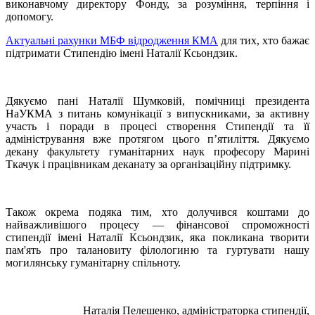
виконавчому директору Фонду, за розуміння, терпіння і
допомогу.
Актуальні рахунки МБФ відродження КМА
для тих, хто бажає
підтримати Стипендію імені Наталії Ксьондзик.
Дякуємо пані Наталії Шумковій, помічниці президента
НаУКМА з питань комунікації з випускниками, за активну
участь і поради в процесі створення Стипендії та її
адміністрування вже протягом цього п’ятиліття. Дякуємо
декану факультету гуманітарних наук професору Марині
Ткачук і працівникам деканату за організаційну підтримку.
Також окрема подяка тим, хто долучився коштами до
найважливішого процесу — фінансової спроможності
стипендії імені Наталії Ксьондзик, яка покликана творити
пам'ять про талановиту філологиню та гуртувати нашу
могилянську гуманітарну спільноту.
Наталія Пелешенко, адміністраторка стипендії,