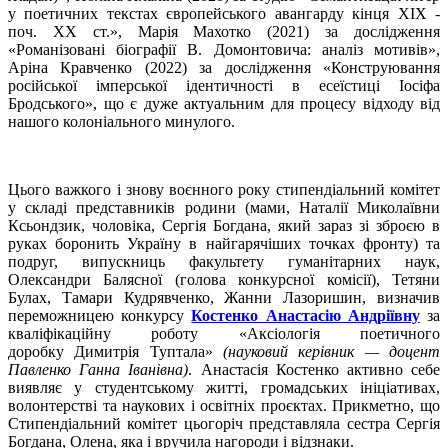
у поетичних текстах європейського авангарду кінця ХІХ -
поч. ХХ ст.», Марія Махотко (2021) за дослідження
«Романізовані біографії В. Домонтовича: аналіз мотивів»,
Аріна Кравченко (2022) за дослідження «Конструювання
російської імперської ідентичності в есеїстиці Іосіфа
Бродського», що є дуже актуальним для процесу відходу від
нашого колоніального минулого.
Цього важкого і знову воєнного року стипендіальний комітет
у складі представників родини (мами, Наталії Миколаївни
Ксьондзик, чоловіка, Сергія Богдана, який зараз зі зброєю в
руках боронить Україну в найгарячіших точках фронту) та
подруг, випускниць факультету гуманітарних наук,
Олександри Балясної (голова конкурсної комісії), Тетяни
Булах, Тамари Кудрявченко, Жанни Лазоришин, визначив
переможницею конкурсу
Костенко Анастасію Андріївну
за
кваліфікаційну роботу «Аксіологія поетичного
доробку Димитрія Туптала»
(науковий керівник — доцент
Павленко Ганна Іванівна)
. Анастасія Костенко активно себе
виявляє у студентському житті, громадських ініціативах,
волонтерстві та наукових і освітніх проєктах. Прикметно, що
Стипендіальний комітет цьогоріч представляла сестра Сергія
Богдана, Олена, яка і вручила нагороди і відзнаки.