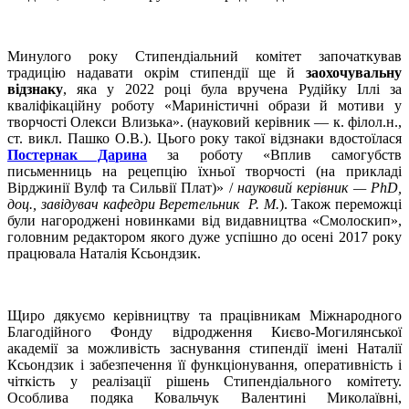
Минулого року Стипендіальний комітет започаткував
традицію надавати окрім стипендії ще й
заохочувальну
відзнаку
, яка у 2022 році була вручена Рудійку Іллі за
кваліфікаційну роботу «Мариністичні образи й мотиви у
творчості Олекси Влизька». (науковий керівник — к. філол.н.,
ст. викл. Пашко О.В.). Цього року такої відзнаки вдостоїлася
Постернак Дарина
за роботу «Вплив самогубств
письменниць на рецепцію їхньої творчості (на прикладі
Вірджинії Вулф та Сильвії Плат)» /
науковий керівник — PhD,
доц., завідувач кафедри Веретельник Р. М.
). Також переможці
були нагороджені новинками від видавництва «Смолоскип»,
головним редактором якого дуже успішно до осені 2017 року
працювала Наталія Ксьондзик.
Щиро дякуємо керівництву та працівникам Міжнародного
Благодійного Фонду відродження Києво-Могилянської
академії за можливість заснування стипендії імені Наталії
Ксьондзик і забезпечення її функціонування, оперативність і
чіткість у реалізації рішень Стипендіального комітету.
Особлива подяка Ковальчук Валентині Миколаївні,