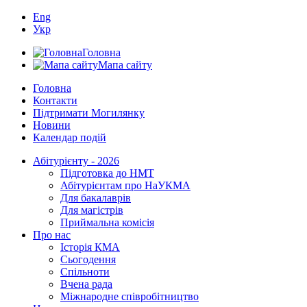
Eng
Укр
Головна
Мапа сайту
Головна
Контакти
Підтримати Могилянку
Новини
Календар подій
Абітурієнту - 2026
Підготовка до НМТ
Абітурієнтам про НаУКМА
Для бакалаврів
Для магістрів
Приймальна комісія
Про нас
Історія КМА
Сьогодення
Спільноти
Вчена рада
Міжнародне співробітництво