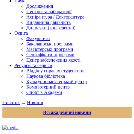
Наука
Дослідження
Центри та лабораторії
Аспірантура / Докторантура
Видавнича діяльність
Дні науки (конференції)
Освіта
Факультети
Бакалаврські програми
Магістерські програми
Сертифікатні програми
Центр забезпечення якості
Ресурси та сервіси
Відділ у справах студентства
Наукова бібліотека
Культурно-мистецький центр
Комп'ютерний центр
Спорт в Академії
Початок
→
Новини
Всі академічні новини