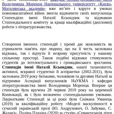
Володимира Моренця Національного університету «Києво-
Могилянська академія»
вже вп’яте і вдруге в умовах
повномасштабної війни змогла відзначити своїх випускниць
Стипендією імені Наталії Ксьондзик та відзнакою
Стипендіального комітету за кращі кваліфікаційні (дипломні)
роботи з літературознавства.
Створення іменних стипендій і премії дає можливість як
утривалити пам'ять про людину, що на її честь заснована
відзнака, так і відчути її незриму присутність у нашому
спільному просторі. Також подібні відзнаки стимулюють
студентів до інтелектуального і громадянського зростання.
Стипендія імені Наталії Ксьондзик
, нашої талановитої,
активної, яскравої студентки й аспірантки (2002-2011), була
заснована 2019 року батьками, чоловіком та друзями Наталії за
підтримки Асоціації випускників НаУКМА і кафедри
літературознавства імені Володимира Моренця. Вперше ця
стипендія була вручена 28 червня 2019 року на церемонії
Конвокації, як і було визначено стипендіальними умовами.
Лауреатками Стипендії за ці роки були Сніжана Уманець
(2019) за кваліфікаційну роботу «Моделі маскулінності в
сучасній українській прозі (Ю. Андрухович, О. Забужко, С.
Жадан)», Поліна Плахіна (2020) за студію «Семантизація літер