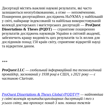
Дисертації містять важливі наукові результати, які часто
залишаються неопублікованими, а отже — непоміченими.
Поширення дисертаційних досліджень НаУКМА у найбільшій
у світі, найкраще індексованій та найбільш використовуваній
колекції докторських і магістерських дисертацій —
ProQuest
Dissertations & Theses (PQDT)
— сприятиме поширенню
результатів досліджень науковців України в світовій академії,
забезпечить кращу видимість цих результатів та їх вплив для
дослідників понад 150 країн світу, сприятиме відкритій науці
та відкритим даним.
***
ProQuest LLC
— глобальний інформаційний та технологічний
провайдер, заснований у 1938 році в США, з 2021 року — є
частиною Clarivate.
ProQuest Dissertations & Theses Global (PQDT)™
— найповніша
у світі колекція мультидисциплінарних дисертацій і тез з
усього світу, яка пропонує понад 3 млн. повних текстів