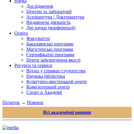
Наука
Дослідження
Центри та лабораторії
Аспірантура / Докторантура
Видавнича діяльність
Дні науки (конференції)
Освіта
Факультети
Бакалаврські програми
Магістерські програми
Сертифікатні програми
Центр забезпечення якості
Ресурси та сервіси
Відділ у справах студентства
Наукова бібліотека
Культурно-мистецький центр
Комп'ютерний центр
Спорт в Академії
Початок
→
Новини
Всі академічні новини