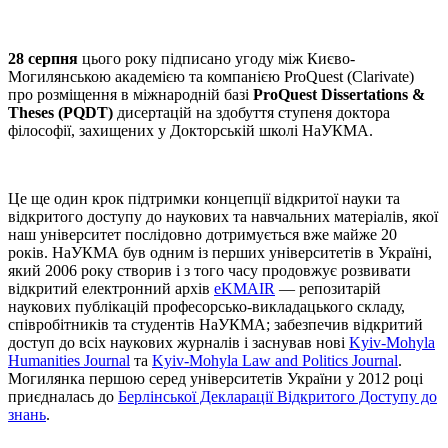
28 серпня
цього року підписано угоду між Києво-
Могилянською академією та компанією ProQuest (Clarivate)
про розміщення в міжнародній базі
ProQuest Dissertations &
Theses (PQDT)
дисертацій на здобуття ступеня доктора
філософії, захищених у Докторській школі НаУКМА.
Це ще один крок підтримки концепції відкритої науки та
відкритого доступу до наукових та навчальних матеріалів, якої
наш університет послідовно дотримується вже майже 20
років. НаУКМА був одним із перших університетів в Україні,
який 2006 року створив і з того часу продовжує розвивати
відкритий електронний архів
eKMAIR
— репозитарій
наукових публікацій професорсько-викладацького складу,
співробітників та студентів НаУКМА; забезпечив відкритий
доступ до всіх наукових журналів і заснував нові
Kyiv-Mohyla
Humanities Journal
та
Kyiv-Mohyla Law and Politics Journal
.
Могилянка першою серед університетів України у 2012 році
приєдналась до
Берлінської Декларації Відкритого Доступу до
знань
.