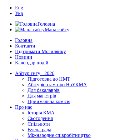
Eng
Укр
Головна
Мапа сайту
Головна
Контакти
Підтримати Могилянку
Новини
Календар подій
Абітурієнту - 2026
Підготовка до НМТ
Абітурієнтам про НаУКМА
Для бакалаврів
Для магістрів
Приймальна комісія
Про нас
Історія КМА
Сьогодення
Спільноти
Вчена рада
Міжнародне співробітництво