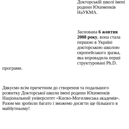
Докторській школі імені
родини Юхименків
НаУКМА.
Заснована
6 жовтня
2008 року
, вона стала
першою в Україні
докторською школою
європейського зразка,
яка впровадила перші
структуровані Ph.D.
програми.
Дякуємо всім причетним до створення та подальшого
розвитку Докторської школи імені родини Юхименків
Національний університет «Києво-Могилянська академія».
Разом ми зробили багато і зможемо досягти ще більшого в
майбутньому!