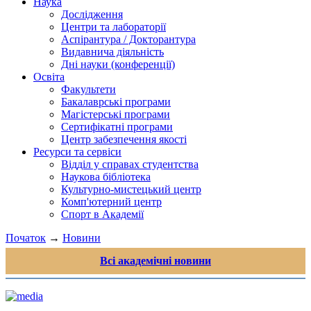
Наука
Дослідження
Центри та лабораторії
Аспірантура / Докторантура
Видавнича діяльність
Дні науки (конференції)
Освіта
Факультети
Бакалаврські програми
Магістерські програми
Сертифікатні програми
Центр забезпечення якості
Ресурси та сервіси
Відділ у справах студентства
Наукова бібліотека
Культурно-мистецький центр
Комп'ютерний центр
Спорт в Академії
Початок
→
Новини
Всі академічні новини