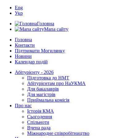
Eng
Укр
Головна
Мапа сайту
Головна
Контакти
Підтримати Могилянку
Новини
Календар подій
Абітурієнту - 2026
Підготовка до НМТ
Абітурієнтам про НаУКМА
Для бакалаврів
Для магістрів
Приймальна комісія
Про нас
Історія КМА
Сьогодення
Спільноти
Вчена рада
Міжнародне співробітництво