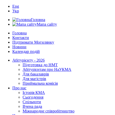
Eng
Укр
Головна
Мапа сайту
Головна
Контакти
Підтримати Могилянку
Новини
Календар подій
Абітурієнту - 2026
Підготовка до НМТ
Абітурієнтам про НаУКМА
Для бакалаврів
Для магістрів
Приймальна комісія
Про нас
Історія КМА
Сьогодення
Спільноти
Вчена рада
Міжнародне співробітництво