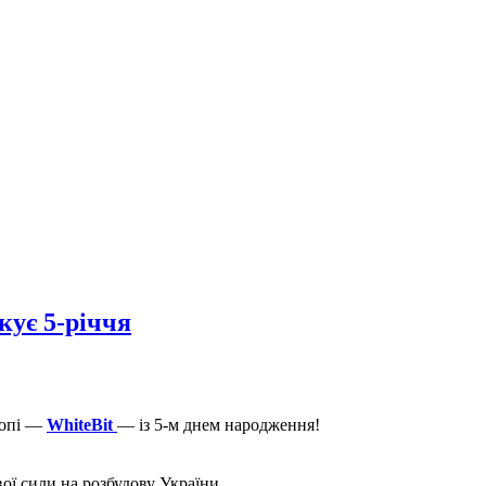
ує 5-річчя
ропі —
WhiteBit
— із 5-м днем народження!
ої сили на розбудову України.