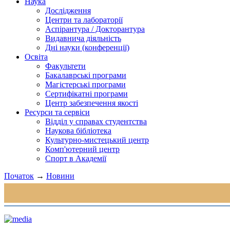
Наука
Дослідження
Центри та лабораторії
Аспірантура / Докторантура
Видавнича діяльність
Дні науки (конференції)
Освіта
Факультети
Бакалаврські програми
Магістерські програми
Сертифікатні програми
Центр забезпечення якості
Ресурси та сервіси
Відділ у справах студентства
Наукова бібліотека
Культурно-мистецький центр
Комп'ютерний центр
Спорт в Академії
Початок
→
Новини