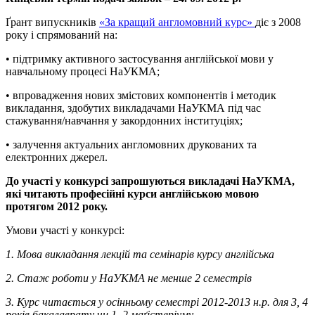
Ґрант випускників
«За кращий англомовний курс»
діє з 2008
року і спрямований на:
• підтримку активного застосування англійської мови у
навчальному процесі НаУКМА;
• впровадження нових змістових компонентів і методик
викладання, здобутих викладачами НаУКМА під час
стажування/навчання у закордонних інституціях;
• залучення актуальних англомовних друкованих та
електронних джерел.
До участі у конкурсі запрошуються викладачі НаУКМА,
які читають професійні курси англійською мовою
протягом 2012 року.
Умови участі у конкурсі:
1. Мова викладання лекцій та семінарів курсу англійська
2. Стаж роботи у НаУКМА не менше 2 семестрів
3. Курс читається у осінньому семестрі 2012-2013 н.р. для 3, 4
років бакалаврату чи 1, 2 маґістеріуму