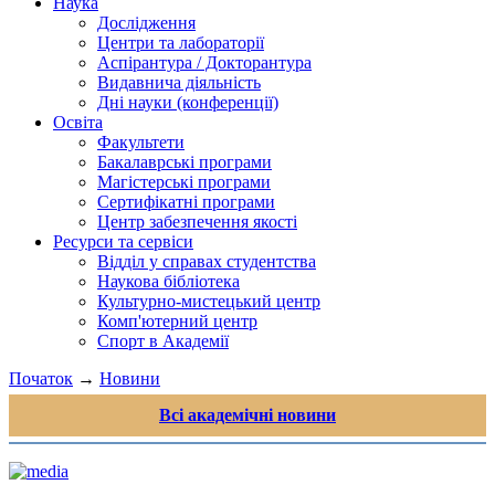
Наука
Дослідження
Центри та лабораторії
Аспірантура / Докторантура
Видавнича діяльність
Дні науки (конференції)
Освіта
Факультети
Бакалаврські програми
Магістерські програми
Сертифікатні програми
Центр забезпечення якості
Ресурси та сервіси
Відділ у справах студентства
Наукова бібліотека
Культурно-мистецький центр
Комп'ютерний центр
Спорт в Академії
Початок
→
Новини
Всі академічні новини