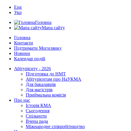
Eng
Укр
Головна
Мапа сайту
Головна
Контакти
Підтримати Могилянку
Новини
Календар подій
Абітурієнту - 2026
Підготовка до НМТ
Абітурієнтам про НаУКМА
Для бакалаврів
Для магістрів
Приймальна комісія
Про нас
Історія КМА
Сьогодення
Спільноти
Вчена рада
Міжнародне співробітництво