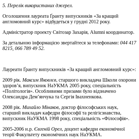
5. Перелік використаних джерел.
Оголошення лауреата Ґранту випускників «За кращий
англомовний курс» відбудеться у грудні 2012 року.
Адміністратор проекту Світозар Захарія, Alumni координатор.
За детальною інформацією звертайтеся за телефонами:
044 417
8215, 066 789 49 52.
Лауреати Ґранту випускників «За кращий англомовний курс»:
2009 рік.
Максим Яковлєв
, старшого викладача Школи охорони
здоров’я, випускник НаУКМА 2005 року, спеціальність
«Політологія». Особливими призами було відзначено
Олександра Дем’янчука та Сергія Івахненкова.
2008 рік.
Михайло Мінаков
, доктор філософських наук,
старший викладач кафедри філософії та релігієзнавства,
випускник НаУКМА 1998 року, спеціальність «Філософія».
2005-2006 н.р.
Євгеній Орел
, доцент кафедри економічної
теорії Факультету економічних наук НаУКМА.