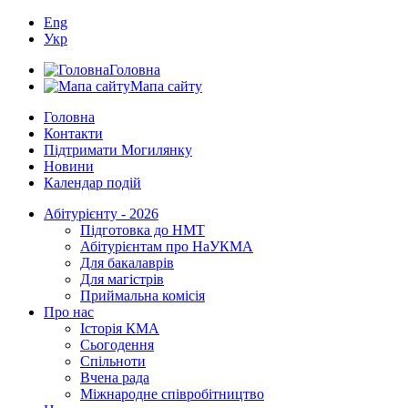
Eng
Укр
Головна
Мапа сайту
Головна
Контакти
Підтримати Могилянку
Новини
Календар подій
Абітурієнту - 2026
Підготовка до НМТ
Абітурієнтам про НаУКМА
Для бакалаврів
Для магістрів
Приймальна комісія
Про нас
Історія КМА
Сьогодення
Спільноти
Вчена рада
Міжнародне співробітництво