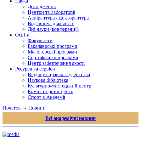
Наука
Дослідження
Центри та лабораторії
Аспірантура / Докторантура
Видавнича діяльність
Дні науки (конференції)
Освіта
Факультети
Бакалаврські програми
Магістерські програми
Сертифікатні програми
Центр забезпечення якості
Ресурси та сервіси
Відділ у справах студентства
Наукова бібліотека
Культурно-мистецький центр
Комп'ютерний центр
Спорт в Академії
Початок
→
Новини
Всі академічні новини