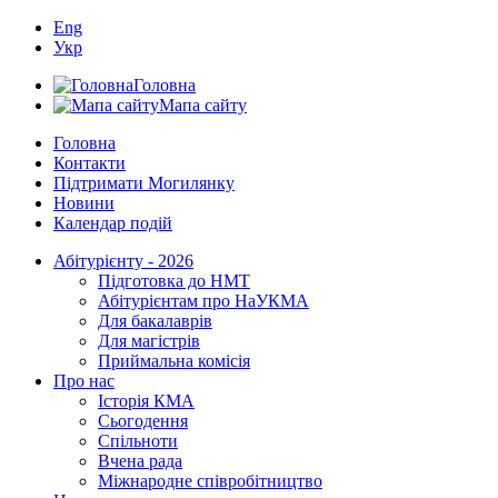
Eng
Укр
Головна
Мапа сайту
Головна
Контакти
Підтримати Могилянку
Новини
Календар подій
Абітурієнту - 2026
Підготовка до НМТ
Абітурієнтам про НаУКМА
Для бакалаврів
Для магістрів
Приймальна комісія
Про нас
Історія КМА
Сьогодення
Спільноти
Вчена рада
Міжнародне співробітництво