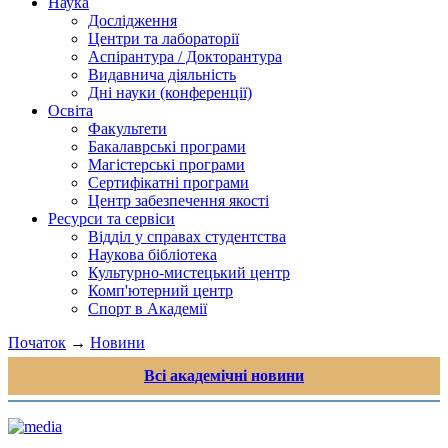
Наука
Дослідження
Центри та лабораторії
Аспірантура / Докторантура
Видавнича діяльність
Дні науки (конференції)
Освіта
Факультети
Бакалаврські програми
Магістерські програми
Сертифікатні програми
Центр забезпечення якості
Ресурси та сервіси
Відділ у справах студентства
Наукова бібліотека
Культурно-мистецький центр
Комп'ютерний центр
Спорт в Академії
Початок
→
Новини
Всі академічні новини