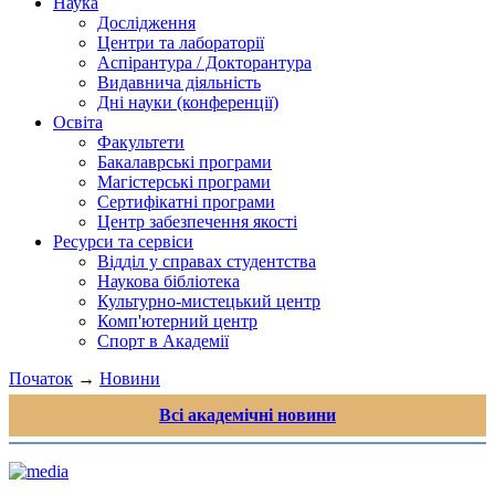
Наука
Дослідження
Центри та лабораторії
Аспірантура / Докторантура
Видавнича діяльність
Дні науки (конференції)
Освіта
Факультети
Бакалаврські програми
Магістерські програми
Сертифікатні програми
Центр забезпечення якості
Ресурси та сервіси
Відділ у справах студентства
Наукова бібліотека
Культурно-мистецький центр
Комп'ютерний центр
Спорт в Академії
Початок
→
Новини
Всі академічні новини