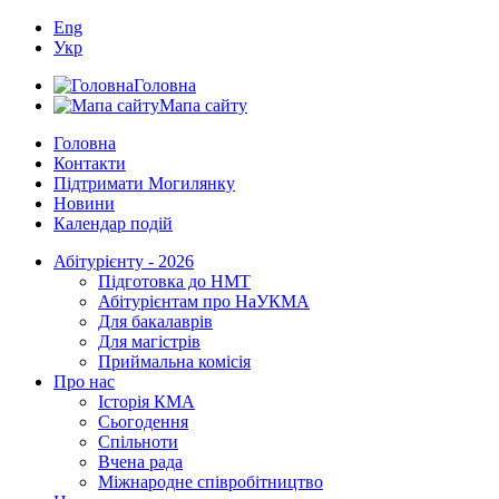
Eng
Укр
Головна
Мапа сайту
Головна
Контакти
Підтримати Могилянку
Новини
Календар подій
Абітурієнту - 2026
Підготовка до НМТ
Абітурієнтам про НаУКМА
Для бакалаврів
Для магістрів
Приймальна комісія
Про нас
Історія КМА
Сьогодення
Спільноти
Вчена рада
Міжнародне співробітництво