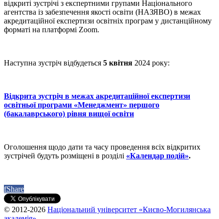
відкриті зустрічі з експертними групами Національного
агентства із забезпечення якості освіти (НАЗЯВО) в межах
акредитаційної експертизи освітніх програм у дистанційному
форматі на платформі Zoom.
Наступна зустріч відбудеться
5 квітня
2024 року:
Відкрита зустріч в межах акредитаційної експертизи
освітньої програми «Менеджмент» першого
(бакалаврського) рівня вищої освіти
Оголошення щодо дати та часу проведення всіх відкритих
зустрічей будуть розміщені в розділі
«Календар подій»
.
f
Share
© 2012-2026
Національний університет «Києво-Могилянська
академія»