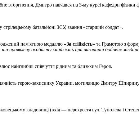
не вторгнення, Дмитро навчався на 3-му курсі кафедри фізики 
 стрілецькому батальйоні ЗСУ, звання «старший солдат».
ороджений пам'ятною медаллю
«За стійкість»
та Грамотою з фор
 та проявлену особисту стійкість при виконанні бойових завдань
лює найглибші співчуття рідним та близьким Героя.
 вдячність герою-захиснику України, могилянцю Дмитру Шпирину.
ковецькому кладовищі (вхід — перехрестя вул. Туполева і Стеце