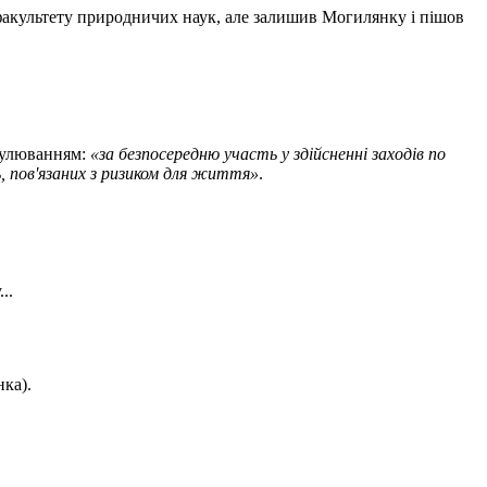
факультету природничих наук, але залишив Могилянку і пішов
мулюванням:
«за безпосередню участь у здійсненні заходів по
, пов'язаних з ризиком для життя»
.
..
нка).