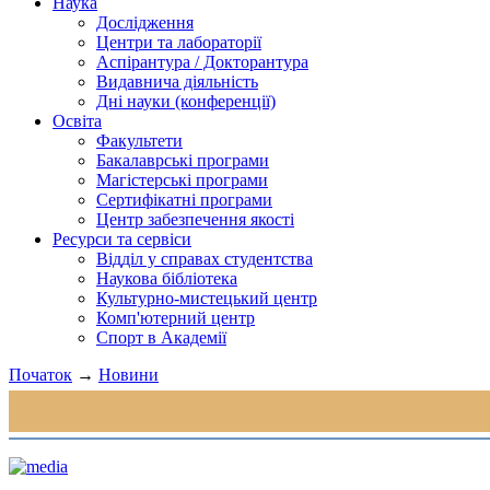
Наука
Дослідження
Центри та лабораторії
Аспірантура / Докторантура
Видавнича діяльність
Дні науки (конференції)
Освіта
Факультети
Бакалаврські програми
Магістерські програми
Сертифікатні програми
Центр забезпечення якості
Ресурси та сервіси
Відділ у справах студентства
Наукова бібліотека
Культурно-мистецький центр
Комп'ютерний центр
Спорт в Академії
Початок
→
Новини