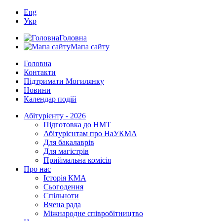
Eng
Укр
Головна
Мапа сайту
Головна
Контакти
Підтримати Могилянку
Новини
Календар подій
Абітурієнту - 2026
Підготовка до НМТ
Абітурієнтам про НаУКМА
Для бакалаврів
Для магістрів
Приймальна комісія
Про нас
Історія КМА
Сьогодення
Спільноти
Вчена рада
Міжнародне співробітництво