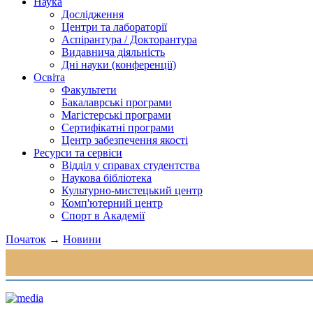
Наука
Дослідження
Центри та лабораторії
Аспірантура / Докторантура
Видавнича діяльність
Дні науки (конференції)
Освіта
Факультети
Бакалаврські програми
Магістерські програми
Сертифікатні програми
Центр забезпечення якості
Ресурси та сервіси
Відділ у справах студентства
Наукова бібліотека
Культурно-мистецький центр
Комп'ютерний центр
Спорт в Академії
Початок
→
Новини