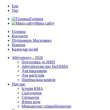
Eng
Укр
Головна
Мапа сайту
Головна
Контакти
Підтримати Могилянку
Новини
Календар подій
Абітурієнту - 2026
Підготовка до НМТ
Абітурієнтам про НаУКМА
Для бакалаврів
Для магістрів
Приймальна комісія
Про нас
Історія КМА
Сьогодення
Спільноти
Вчена рада
Міжнародне співробітництво