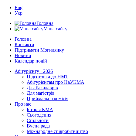
Eng
Укр
Головна
Мапа сайту
Головна
Контакти
Підтримати Могилянку
Новини
Календар подій
Абітурієнту - 2026
Підготовка до НМТ
Абітурієнтам про НаУКМА
Для бакалаврів
Для магістрів
Приймальна комісія
Про нас
Історія КМА
Сьогодення
Спільноти
Вчена рада
Міжнародне співробітництво