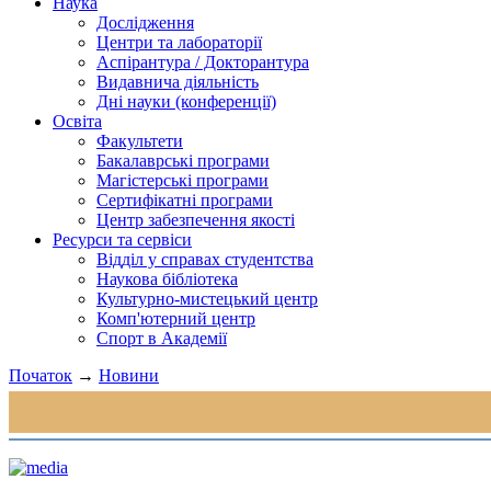
Наука
Дослідження
Центри та лабораторії
Аспірантура / Докторантура
Видавнича діяльність
Дні науки (конференції)
Освіта
Факультети
Бакалаврські програми
Магістерські програми
Сертифікатні програми
Центр забезпечення якості
Ресурси та сервіси
Відділ у справах студентства
Наукова бібліотека
Культурно-мистецький центр
Комп'ютерний центр
Спорт в Академії
Початок
→
Новини