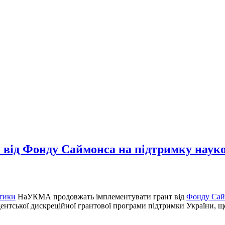
 від Фонду Саймонса на підтримку наук
тики
НаУКМА продовжать імплементувати грант від
Фонду Сай
ентської дискреційної грантової програми підтримки України, що