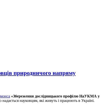
овців природничого напряму
монса
«Збереження дослідницького профілю НаУКМА у
 надається науковцям, які живуть і працюють в Україні.